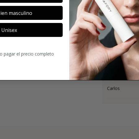
ien masculino
3.8
28
Comentario
Unisex
ro pagar el precio completo
Los primeros mi
maderas, musgo
algo...
Leer más
Carlos