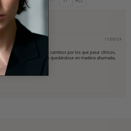
ES
EN
DE
FR
IT
ALL
s
11/09/24
nutos es espectacular los cambios por los que pasa: cítricos,
... Después va asentando quedándose en madera ahumada,