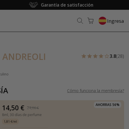
Garantía de satisfacción
Ingresa
 ANDREOLI
3.8
(28)
culino
ÍA
Cómo funciona la membresía
?
AHORRAS 56%
14,50 €
24,00 €
8ml,
30 días de perfume
1,81 €/ml