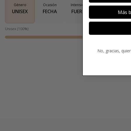
Género
Ocasión
Intensidad
Tipo de aroma
UNISEX
FECHA
FUERTE
LEÑOSO
Más b
Unisex
(
100
%)
No, gracias, quie