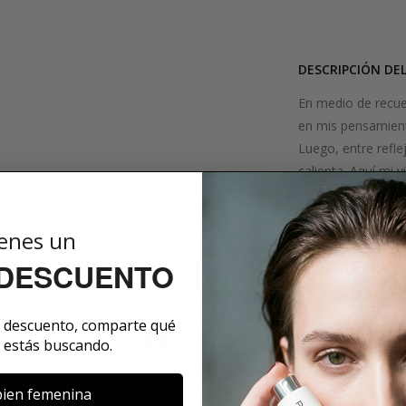
DESCRIPCIÓN DE
En medio de recue
en mis pensamient
Luego, entre refle
calienta. Aquí mi 
los caminos de mi 
enes un
SOBRE LA MARCA
 DESCUENTO
e descuento, comparte qué
COMENTARIOS
 estás buscando.
ien femenina