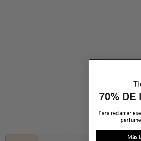
Ti
70% DE
Para reclamar es
perfume
Más b