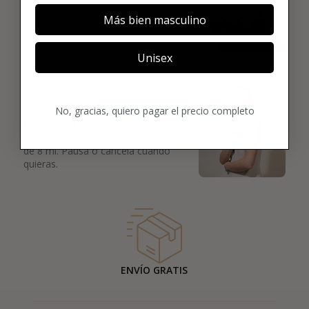
lujo se enviará justo después de la
Más bien masculino
compra.
Unisex
03
DESCUBRE ALGO NUEVO
No, gracias, quiero pagar el precio completo
CADA MES
Cada mes, un nuevo perfume original
de 8 ml. Pausa o cancela cuando
quieras.
ENVÍO GRATIS