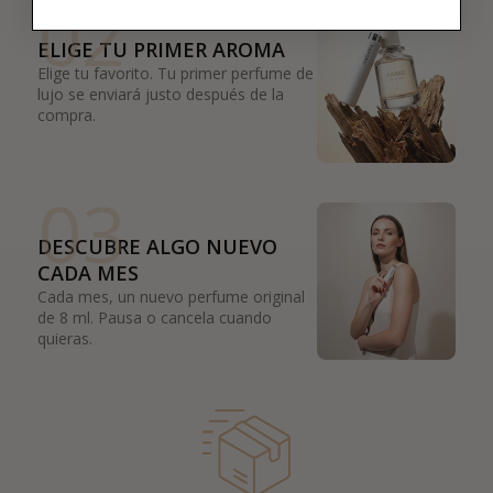
02
ELIGE TU PRIMER AROMA
Elige tu favorito. Tu primer perfume de
lujo se enviará justo después de la
compra.
03
DESCUBRE ALGO NUEVO
CADA MES
Cada mes, un nuevo perfume original
de 8 ml. Pausa o cancela cuando
quieras.