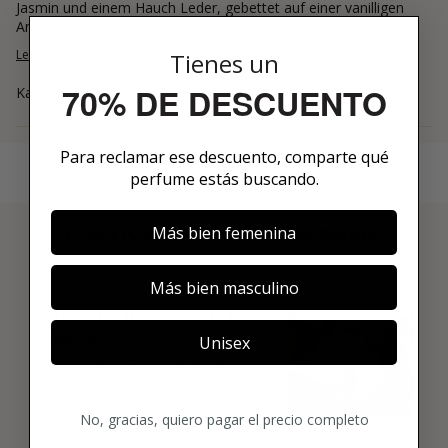
Jasmin und einem Hauch Leder, gebettet auf einer vanilligen
Amber-Tonka Basis. Klassisch ...
Leer más
Tienes un
70% DE DESCUENTO
Kathrin
Para reclamar ese descuento, comparte qué
perfume estás buscando.
Más bien femenina
3 PASOS PARA HACERTE MIEMBRO
01
Más bien masculino
ENCUENTRA LO QUE TE
GUSTA
Unisex
Explora más de 600 fragancias nicho y
añade tus favoritas directamente a tu
box.
No, gracias, quiero pagar el precio completo