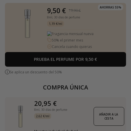
AHORRAS 55%
9,50 €
19,00 €
8ml,
30 días de perfume
1,19 €/ml
Fragancia mensual nueva
50% el primer mes
Cancela cuando quieras
PRUEBA EL PERFUME POR 9,50 €
Se aplica un descuento del 50%
COMPRA ÚNICA
20,95 €
8ml,
30 días de perfume
AÑADIR A LA 
2,62 €/ml
CESTA