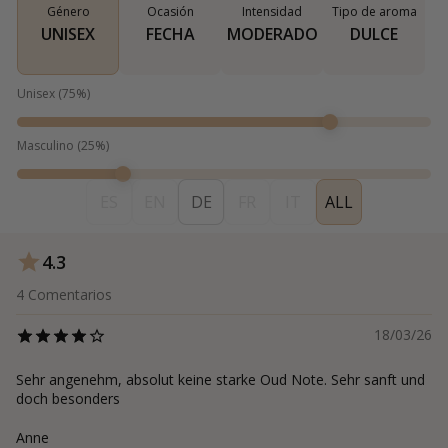
Género
Ocasión
Intensidad
Tipo de aroma
UNISEX
FECHA
MODERADO
DULCE
Unisex
(
75
%)
Masculino
(
25
%)
ES
EN
DE
FR
IT
ALL
4.3
4
Comentarios
18/03/26
Sehr angenehm, absolut keine starke Oud Note. Sehr sanft und
doch besonders
Anne