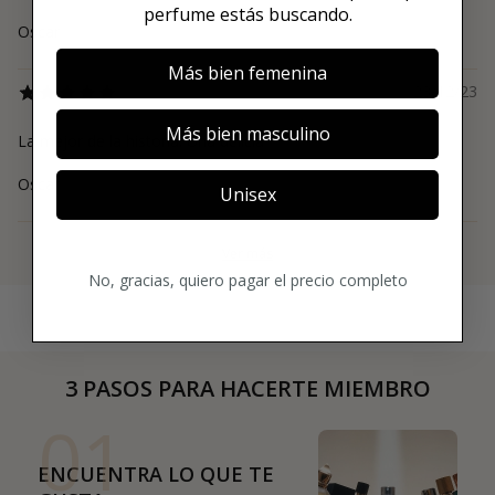
perfume estás buscando.
Oscar
Más bien femenina
23/12/23
Más bien masculino
La mejor de la historia. Una delicia
Oscar
Unisex
Ver más
No, gracias, quiero pagar el precio completo
3 PASOS PARA HACERTE MIEMBRO
01
ENCUENTRA LO QUE TE