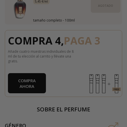
5,45 €/ml
AGOTADO
tamaño completo - 100ml
COMPRA 4,
PAGA 3
Añade cuatro muestras individuales de 8
ml de tu elección al carrito y llévate una
gratis.
COMPRA
AHORA
SOBRE EL PERFUME
GÉNERO