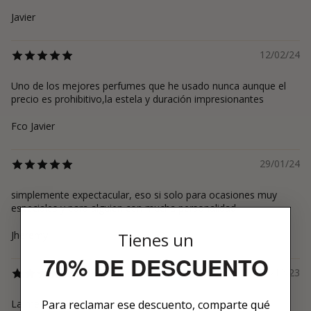
Javier
12/02/24
Uno de los mejores perfumes que he usado nunca aunque el
precio es prohibitivo,la estela y duración impresionantes
Fco Javier
29/01/24
simplemente expectacular, eso si solo para ocasiones muy
especiales y para alguien con mucha personalidad
Tienes un
Jheremy
70% DE DESCUENTO
23/12/23
Para reclamar ese descuento, comparte qué
La mejor de la historia. Una delicia