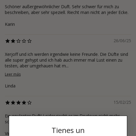
Schöner außergewöhnlicher Duft. Sehr schwer für mich zu
beschreiben, aber sehr speziell. Riecht man nicht an jeder Ecke.
Karin
26/06/25
Xerjoff und ich werden irgendwie keine Freunde. Die Düfte sind
alle super gehypt und ich hab auch immer mal Lust einen zu
testen, aber umgehauen hat m...
Leer más
Linda
15/02/25
Ein opulenter Duft! Leider riecht er im Drydown nicht mehr
schön.
Tienes un
Virginia