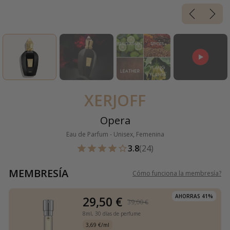
XERJOFF
Opera
Eau de Parfum - Unisex, Femenina
3.8
(24)
MEMBRESÍA
Cómo funciona la membresía
?
AHORRAS 41%
29,50 €
39,00 €
8ml,
30 días de perfume
3,69 €/ml