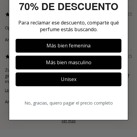
70% DE DESCUENTO
13/02/25
Para reclamar ese descuento, comparte qué
Opera kann auch von Männern getragen werden.
perfume estás buscando.
Anes
Más bien femenina
07/02/25
Más bien masculino
Zu Beginn sehr intensiv, süß-herb mit einem Hauch von frisch
gemähtem Gras. In der Dynamik ist der Duft wunderschön, auf
Unisex
meiner Haut entwickelt er sic...
Leer más
Anastasia
No, gracias, quiero pagar el precio completo
Ver más