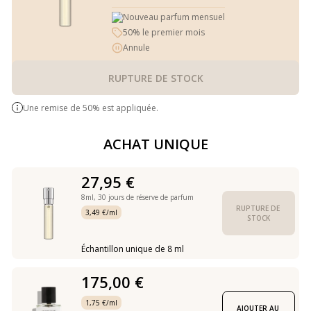
Nouveau parfum mensuel
50% le premier mois
Annule
RUPTURE DE STOCK
Une remise de 50% est appliquée.
ACHAT UNIQUE
27,95 €
8ml,
30 jours de réserve de parfum
RUPTURE DE 
3,49 €/ml
STOCK
Échantillon unique de 8 ml
175,00 €
1,75 €/ml
AJOUTER AU 