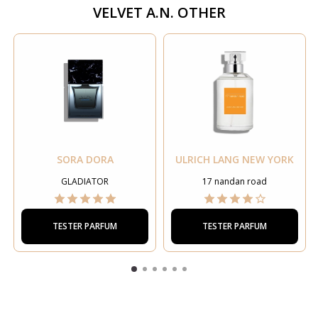
VELVET A.N. OTHER
SORA DORA
ULRICH LANG NEW YORK
GLADIATOR
17 nandan road
TESTER PARFUM
TESTER PARFUM