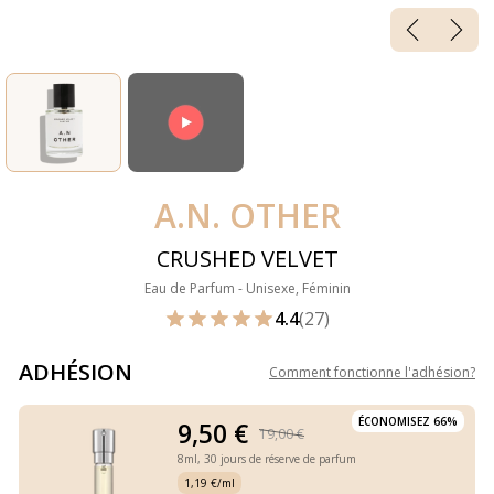
A.N. OTHER
CRUSHED VELVET
Eau de Parfum - Unisexe, Féminin
4.4
(27)
ADHÉSION
Comment fonctionne l'adhésion
?
ÉCONOMISEZ 66%
9,50 €
19,00 €
8ml,
30 jours de réserve de parfum
1,19 €/ml