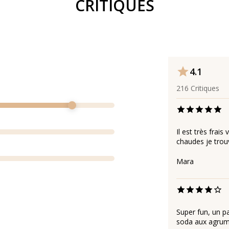
CRITIQUES
4.1
216
Critiques
Il est très frais
chaudes je trou
Mara
Super fun, un pa
soda aux agrum