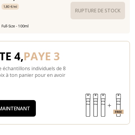
1,80 €/ml
RUPTURE DE STOCK
Full-Size - 100ml
E 4,
PAYE 3
 échantillons individuels de 8
ix à ton panier pour en avoir
 MAINTENANT