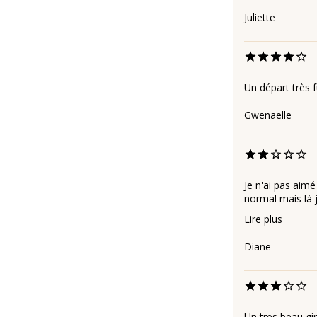
Juliette
Un départ très f
Gwenaelle
Je n'ai pas aim
normal mais là j
Lire plus
Diane
Un tres beau gi