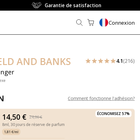
Garantie de satisfaction
Connexion
ELD AND BANKS
4.1
(216)
inger
exe
N
Comment fonctionne l'adhésion
?
ÉCONOMISEZ 57%
14,50 €
24,00 €
8ml,
30 jours de réserve de parfum
1,81 €/ml