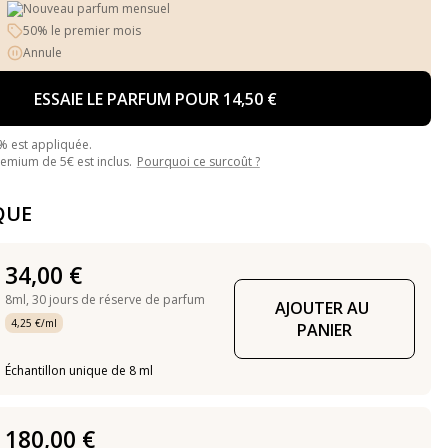
Nouveau parfum mensuel
50% le premier mois
Annule
ESSAIE LE PARFUM POUR 14,50 €
% est appliquée.
mium de 5€ est inclus.
Pourquoi ce surcoût ?
QUE
34,00 €
8ml,
30 jours de réserve de parfum
AJOUTER AU 
4,25 €/ml
PANIER
Échantillon unique de 8 ml
180,00 €