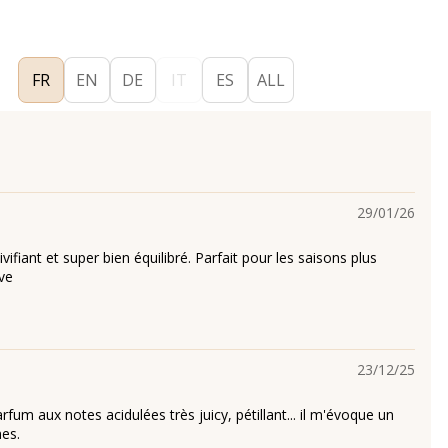
FR
EN
DE
IT
ES
ALL
29/01/26
 vivifiant et super bien équilibré. Parfait pour les saisons plus
ve
23/12/25
rfum aux notes acidulées très juicy, pétillant... il m'évoque un
es.