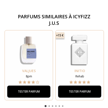
PARFUMS SIMILAIRES À
ICYFIZZ
J.U.S
+15 €
VALJUES
INITIO
8pm
Rehab
TESTER PARFUM
TESTER PARFUM