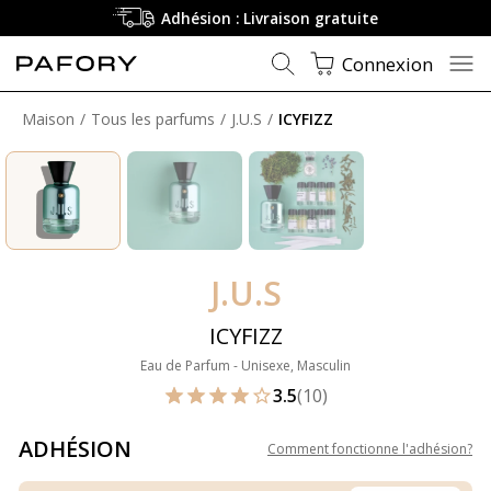
Adhésion : Livraison gratuite
Connexion
Maison
Tous les parfums
J.U.S
ICYFIZZ
J.U.S
ICYFIZZ
Eau de Parfum - Unisexe, Masculin
3.5
(10)
ADHÉSION
Comment fonctionne l'adhésion
?