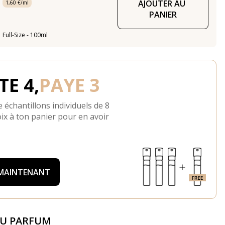
AJOUTER AU 
1,60 €/ml
PANIER
Full-Size - 100ml
E 4,
PAYE 3
 échantillons individuels de 8
ix à ton panier pour en avoir
 MAINTENANT
DU PARFUM