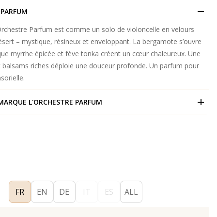
 PARFUM
Orchestre Parfum est comme un solo de violoncelle en velours
désert – mystique, résineux et enveloppant. La bergamote s’ouvre
 que myrrhe épicée et fève tonka créent un cœur chaleureux. Une
t balsams riches déploie une douceur profonde. Un parfum pour
sorielle.
 MARQUE
L'ORCHESTRE PARFUM
FR
EN
DE
IT
ES
ALL