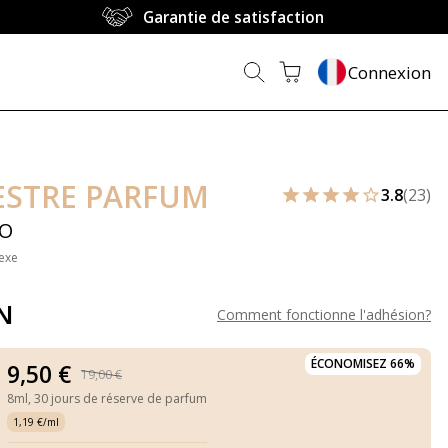
Garantie de satisfaction
Connexion
ESTRE PARFUM
3.8
(23)
LO
exe
N
Comment fonctionne l'adhésion
?
ÉCONOMISEZ 66%
9,50 €
19,00 €
8ml,
30 jours de réserve de parfum
1,19 €/ml