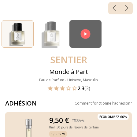
SENTIER
Monde à Part
Eau de Parfum - Unisexe, Masculin
2.3
(3)
ADHÉSION
Comment fonctionne l'adhésion
?
ÉCONOMISEZ 66%
9,50 €
19,00 €
8ml,
30 jours de réserve de parfum
1,19 €/ml