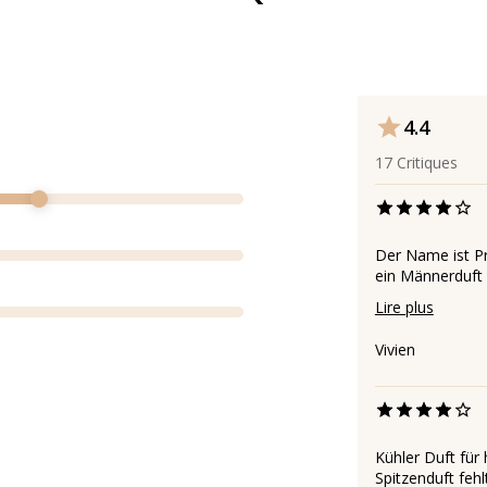
4.4
17
Critiques
Der Name ist Pro
ein Männerduft s
Lire plus
Vivien
Kühler Duft fü
Spitzenduft fehlt 