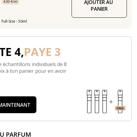
AJOUTER AU 
4,00 €/ml
PANIER
Full-Size - 50ml
E 4,
PAYE 3
 échantillons individuels de 8
ix à ton panier pour en avoir
 MAINTENANT
DU PARFUM