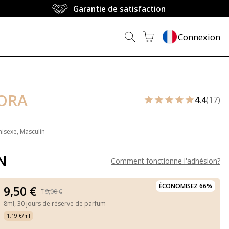
Garantie de satisfaction
Connexion
ORA
4.4
(17)
nisexe, Masculin
N
Comment fonctionne l'adhésion
?
ÉCONOMISEZ 66%
9,50 €
19,00 €
8ml,
30 jours de réserve de parfum
1,19 €/ml