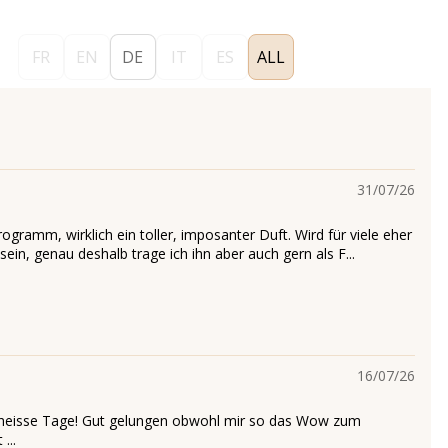
FR
EN
DE
IT
ES
ALL
31/07/26
gramm, wirklich ein toller, imposanter Duft. Wird für viele eher
ein, genau deshalb trage ich ihn aber auch gern als F...
16/07/26
r heisse Tage! Gut gelungen obwohl mir so das Wow zum
...