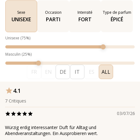
Sexe
Occasion
Intensité
Type de parfum
UNISEXE
PARTI
FORT
ÉPICÉ
Unisexe
(
75
%)
Masculin
(
25
%)
FR
EN
DE
IT
ES
ALL
4.1
7
Critiques
03/07/26
Würzig erdig interessanter Duft für Alltag und
Abendveranstaltungen. Ein Ausprobieren wert.