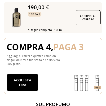
190,00 €
1,90 €/ml
AGGIUNGI AL 
CARRELLO
di taglia completa - 100ml
COMPRA 4,
PAGA 3
Aggiungi al carrello quattro campioni
singoli da 8 ml a tua scelta e ne riceverai
uno gratis.
ACQUISTA
ORA
SUL PROFUMO