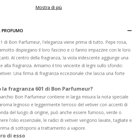
Mostra di più
L PROFUMO
1 di Bon Parfumeur, l'eleganza viene prima di tutto. Pepe rosa,
otto dispiegano il loro fascino e ci fanno impazzire con le loro
anti. Al centro della fragranza, la viola iridescente aggiunge una
 alla fragranza. Amiamo il trio vincente di legni sullo sfondo:
etiver. Una firma di fragranza eccezionale che lascia una forte
o la fragranza 601 di Bon Parfumeur?
marchio Bon Parfumeur contiene in larga misura la nota speciale
aroma legnoso e leggermente terroso del vetiver con accenti di
da del luogo di origine, può anche essere fumoso, verde o
ere l'olio essenziale, le radici di vetiver vengono lavate, tagliate e
prima di sottoporsi a trattamento a vapore.
tro di esso