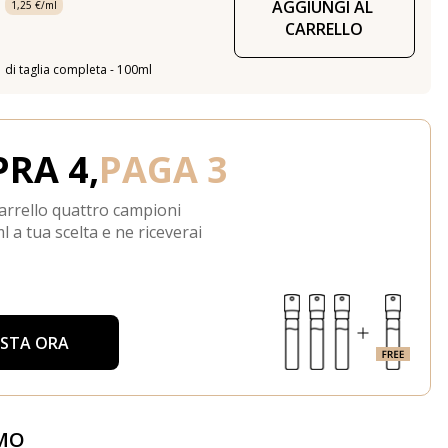
AGGIUNGI AL 
1,25 €/ml
CARRELLO
di taglia completa - 100ml
RA 4,
PAGA 3
arrello quattro campioni
l a tua scelta e ne riceverai
ISTA ORA
MO