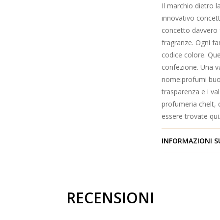
Il marchio dietro 
innovativo concet
concetto davvero f
fragranze. Ogni fa
codice colore. Ques
confezione.
Una va
nome:
profumi buon
trasparenza e i va
profumeria che
lt,
essere trovate
qui
INFORMAZIONI S
RECENSIONI