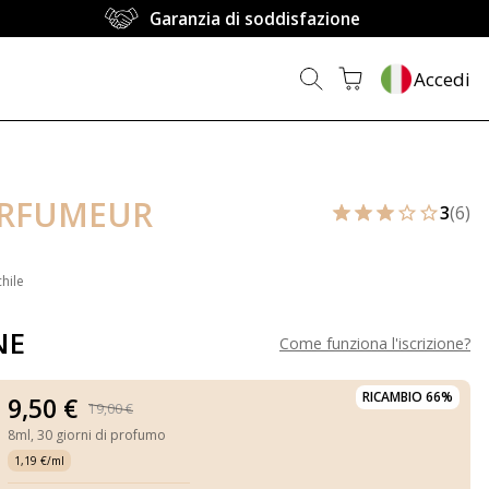
Garanzia di soddisfazione
Accedi
ARFUMEUR
3
(6)
hile
NE
Come funziona l'iscrizione
?
RICAMBIO 66%
9,50 €
19,00 €
8ml,
30 giorni di profumo
1,19 €/ml