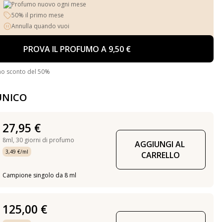
Profumo nuovo ogni mese
50% il primo mese
Annulla quando vuoi
PROVA IL PROFUMO A 9,50 €
no sconto del 50%
UNICO
27,95 €
8ml,
30 giorni di profumo
AGGIUNGI AL 
3,49 €/ml
CARRELLO
Campione singolo da 8 ml
125,00 €