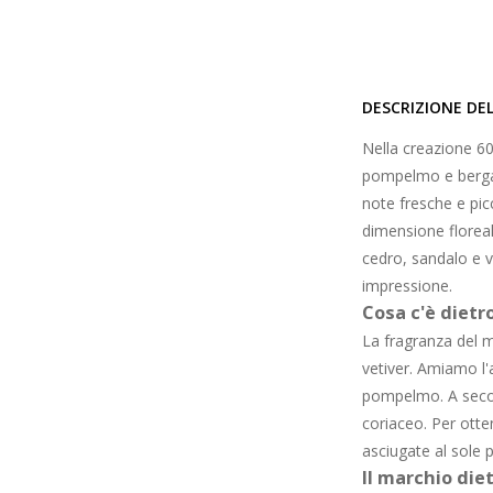
DESCRIZIONE DE
Nella creazione 60
pompelmo e bergam
note fresche e picc
dimensione floreale
cedro, sandalo e v
impressione.
Cosa c'è dietr
La fragranza del 
vetiver. Amiamo l'
pompelmo. A secon
coriaceo. Per otten
asciugate al sole 
Il marchio die