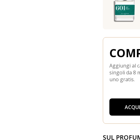
COMP
Aggiungi al c
singoli da 8 m
uno gratis.
ACQU
SUL PROFU