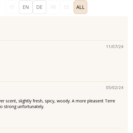
IT
EN
DE
FR
ES
ALL
11/07/24
05/02/24
ver scent, slightly fresh, spicy, woody. A more pleasent Terre
o strong unfortunately.