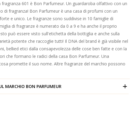
la fragranza 601 è Bon Parfumeur. Un guardaroba olfattivo con un
to di fragranza! Bon Parfumeur è una casa di profumi con un
orte e unico. Le fragranze sono suddivise in 10 famiglie di
miglia di fragranze è numerato da 0 a 9 e ha anche il proprio
to può essere visto sull'etichetta della bottiglia e anche sulla
rietà potente che raccoglie tutti!
Il DNA del brand è già visibile nel
i, belli
ed etici dalla consapevolezza delle cose ben fatte e con la
lori che formano le radici della casa Bon Parfumeur.
Una
 cosa promette il suo nome. Altre fragranze del marchio possono
.
UL MARCHIO
BON PARFUMEUR