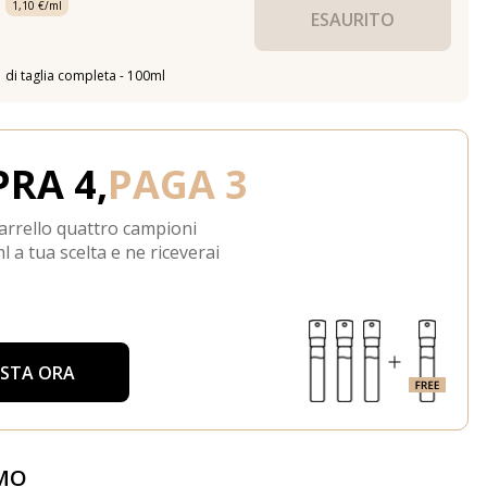
1,10 €/ml
ESAURITO
di taglia completa - 100ml
RA 4,
PAGA 3
arrello quattro campioni
l a tua scelta e ne riceverai
ISTA ORA
MO