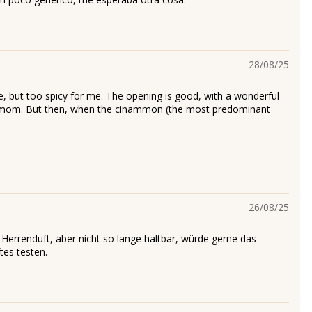
28/08/25
e, but too spicy for me. The opening is good, with a wonderful
mom. But then, when the cinammon (the most predominant
26/08/25
r Herrenduft, aber nicht so lange haltbar, würde gerne das
es testen.