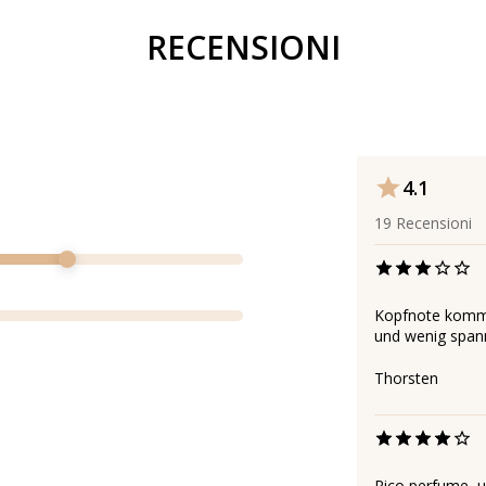
RECENSIONI
4.1
19
Recensioni
Kopfnote kommt 
und wenig span
Thorsten
Rico perfume, u