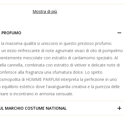
Mostra di più
L PROFUMO
 la massima qualità si uniscono in questo prezioso profumo.
n un inizio rinfrescante di note agrumate vivaci di olio di pompelmo
ientemente mescolate con estratto di cardamomo speziato. Al
della cannella, combinata con estratto di vetiver e delicate note di
conferisce alla fragranza una sfumatura dolce. Lo spirito
osmopolita di HOMME PARFUM interpreta la perfezione in uno
un equilibrio estetico dove l'avanguardia creativa e la purezza delle
iare si incontrano in armonia sensuale.
UL MARCHIO
COSTUME NATIONAL