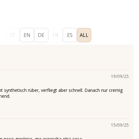
IT
EN
DE
FR
ES
ALL
19/09/25
synthetisch rüber, verfliegt aber schnell. Danach nur cremig
nend.
15/09/25
n poco genérico, me esperaba otra cosa.