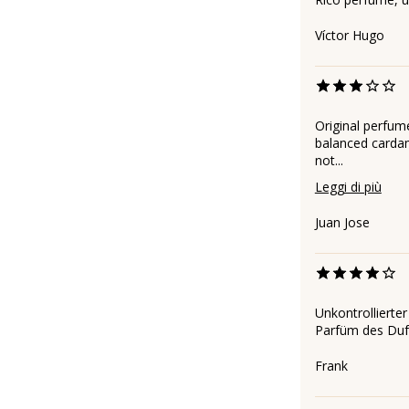
Víctor Hugo
Original perfum
balanced carda
not...
Leggi di più
Juan Jose
Unkontrollierte
Parfüm des Duft
Frank