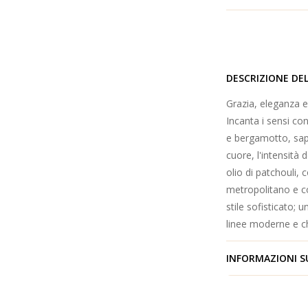
DESCRIZIONE DE
Grazia, eleganza e
Incanta i sensi co
e bergamotto, sap
cuore, l'intensità 
olio di patchouli, 
metropolitano e c
stile sofisticato; 
linee moderne e ch
INFORMAZIONI S