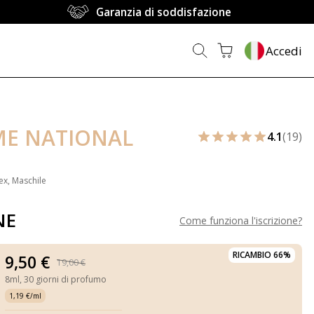
Garanzia di soddisfazione
Accedi
E NATIONAL
4.1
(19)
ex, Maschile
NE
Come funziona l'iscrizione
?
RICAMBIO 66%
9,50 €
19,00 €
8ml,
30 giorni di profumo
1,19 €/ml