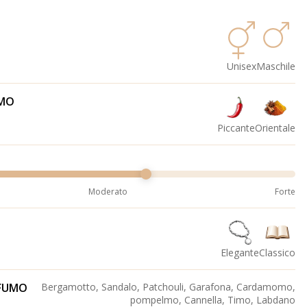
Unisex
Maschile
UMO
Piccante
Orientale
Moderato
Forte
Elegante
Classico
OFUMO
Bergamotto, Sandalo, Patchouli, Garafona, Cardamomo,
pompelmo, Cannella, Timo, Labdano