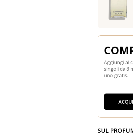
COMP
Aggiungi al c
singoli da 8 m
uno gratis.
ACQU
SUL PROFU