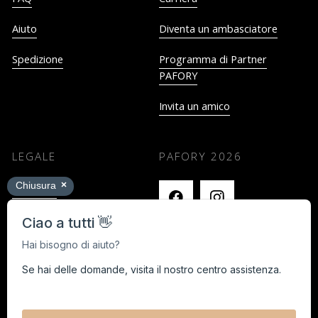
Aiuto
Diventa un ambasciatore
Spedizione
Programma di Partner
PAFORY
Invita un amico
LEGALE
PAFORY
2026
Impronta
Termini e Condizioni
Privacy
Cancella i contratti qui
Black Week Concorso a premi