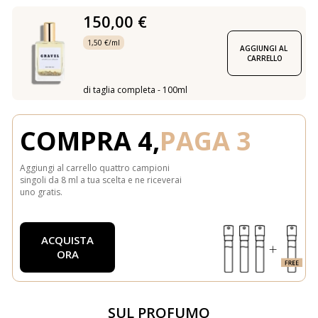
150,00 €
1,50 €/ml
AGGIUNGI AL 
CARRELLO
di taglia completa - 100ml
COMPRA 4,
PAGA 3
Aggiungi al carrello quattro campioni
singoli da 8 ml a tua scelta e ne riceverai
uno gratis.
ACQUISTA
ORA
SUL PROFUMO