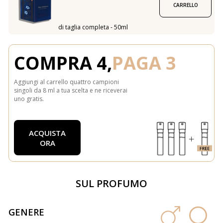
CARRELLO
di taglia completa - 50ml
COMPRA 4,
PAGA 3
Aggiungi al carrello quattro campioni
singoli da 8 ml a tua scelta e ne riceverai
uno gratis.
ACQUISTA
ORA
SUL PROFUMO
GENERE