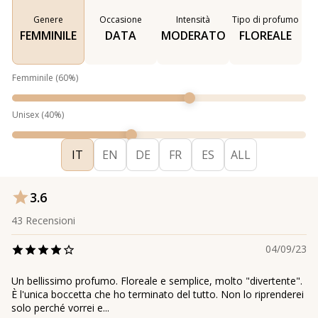
Genere
Occasione
Intensità
Tipo di profumo
FEMMINILE
DATA
MODERATO
FLOREALE
Femminile
(
60
%)
Unisex
(
40
%)
IT
EN
DE
FR
ES
ALL
3.6
43
Recensioni
04/09/23
Un bellissimo profumo. Floreale e semplice, molto "divertente".
È l'unica boccetta che ho terminato del tutto. Non lo riprenderei
solo perché vorrei e...