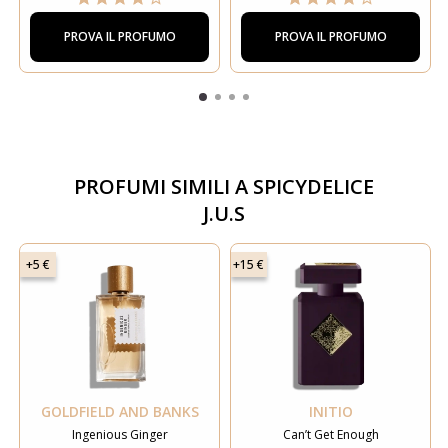
PROVA IL PROFUMO
PROVA IL PROFUMO
PROFUMI SIMILI A
SPICYDELICE
J.U.S
+5 €
+15 €
GOLDFIELD AND BANKS
INITIO
Ingenious Ginger
Can’t Get Enough