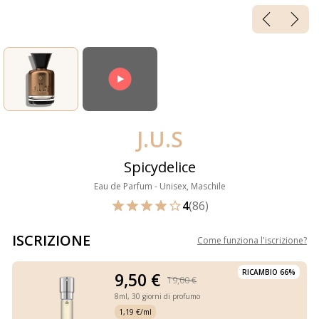
J.U.S
Spicydelice
Eau de Parfum - Unisex, Maschile
4
(86)
ISCRIZIONE
Come funziona l'iscrizione
?
RICAMBIO 66%
9,50 €
19,00 €
8ml,
30 giorni di profumo
1,19 €/ml