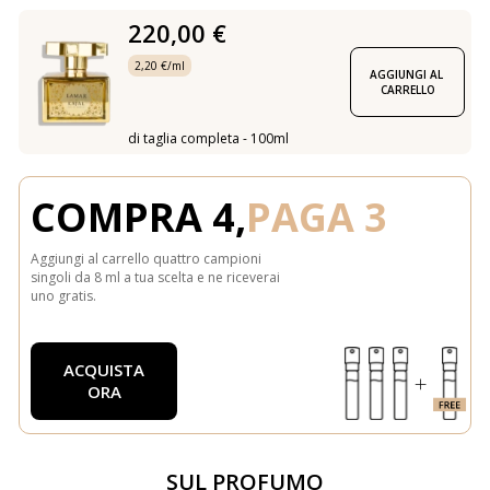
220,00 €
2,20 €/ml
AGGIUNGI AL 
CARRELLO
di taglia completa - 100ml
COMPRA 4,
PAGA 3
Aggiungi al carrello quattro campioni
singoli da 8 ml a tua scelta e ne riceverai
uno gratis.
ACQUISTA
ORA
SUL PROFUMO