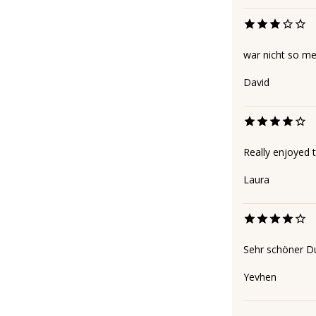
war nicht so mei
David
Really enjoyed t
Laura
Sehr schöner D
Yevhen