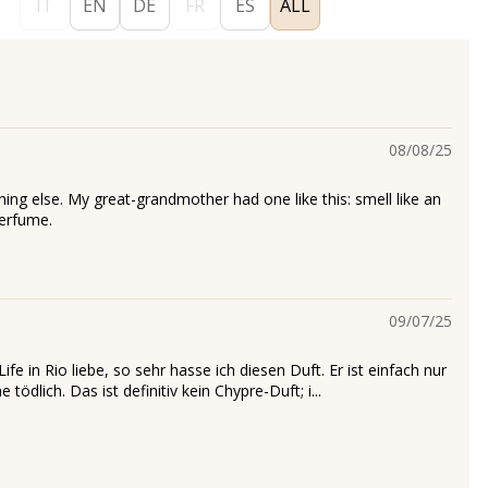
IT
EN
DE
FR
ES
ALL
08/08/25
hing else. My great-grandmother had one like this: smell like an
erfume.
09/07/25
 Life in Rio liebe, so sehr hasse ich diesen Duft. Er ist einfach nur
tödlich. Das ist definitiv kein Chypre-Duft; i...