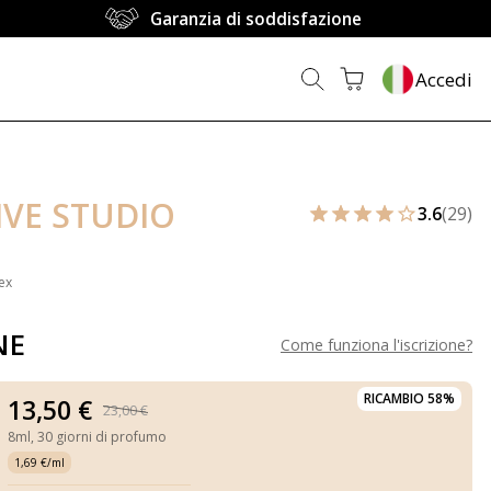
Garanzia di soddisfazione
Accedi
IVE STUDIO
3.6
(29)
ex
NE
Come funziona l'iscrizione
?
RICAMBIO 58%
13,50 €
23,00 €
8ml,
30 giorni di profumo
1,69 €/ml