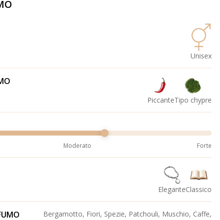
MO
Unisex
UMO
Piccante
Tipo chypre
Moderato
Forte
Elegante
Classico
OFUMO
Bergamotto, Fiori, Spezie, Patchouli, Muschio, Caffe,