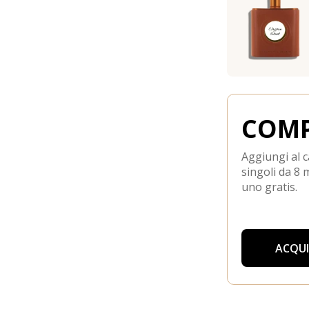
COMP
Aggiungi al c
singoli da 8 m
uno gratis.
ACQU