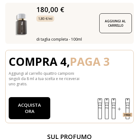
180,00 €
1,80 €/ml
AGGIUNGI AL 
CARRELLO
di taglia completa - 100ml
COMPRA 4,
PAGA 3
Aggiungi al carrello quattro campioni
singoli da 8 ml a tua scelta e ne riceverai
uno gratis.
ACQUISTA
ORA
SUL PROFUMO