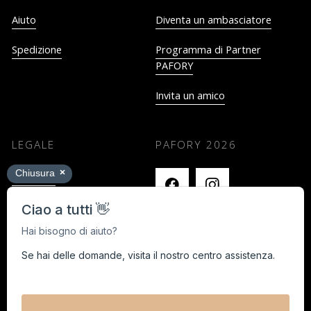
Aiuto
Diventa un ambasciatore
Spedizione
Programma di Partner
PAFORY
Invita un amico
LEGALE
PAFORY
2026
Impronta
Termini e Condizioni
Privacy
Cancella i contratti qui
Black Week Concorso a premi