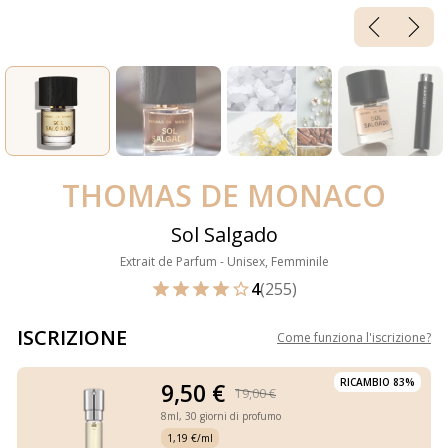
THOMAS DE MONACO
Sol Salgado
Extrait de Parfum - Unisex, Femminile
4
(255)
ISCRIZIONE
Come funziona l'iscrizione
?
RICAMBIO 83%
9,50 €
19,00 €
8ml,
30 giorni di profumo
1,19 €/ml