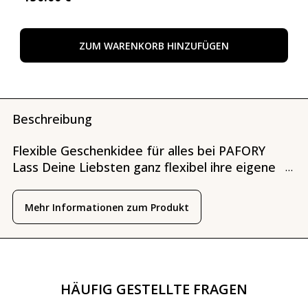
ZUM WARENKORB HINZUFÜGEN
Beschreibung
Flexible Geschenkidee für alles bei PAFORY
Lass Deine Liebsten ganz flexibel ihre eigene
...
Duftreise starten. Egal ob Sie mit der PAFORY
Membership jeden Monat einen neues
Mehr Informationen zum Produkt
Parfum entdecken möchten oder mit einer
vollen Größe aufs Ganze gehen.
HÄUFIG GESTELLTE FRAGEN