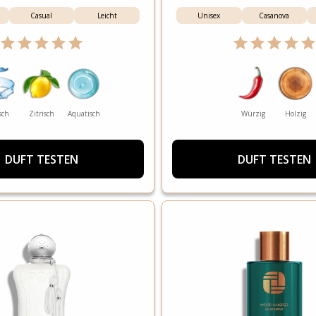
Casual
Leicht
Unisex
Casanova
sch
Zitrisch
Aquatisch
Würzig
Holzig
DUFT TESTEN
DUFT TESTEN