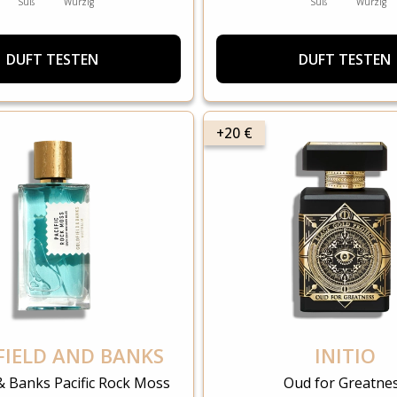
Süß
Würzig
Süß
Würzig
DUFT TESTEN
DUFT TESTEN
+20 €
IELD AND BANKS
INITIO
 & Banks Pacific Rock Moss
Oud for Greatne