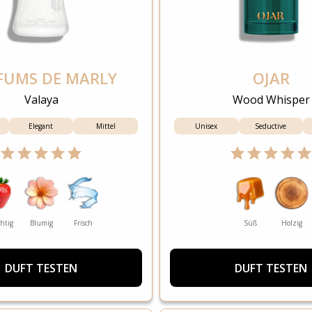
FUMS DE MARLY
OJAR
Valaya
Wood Whisper
Elegant
Mittel
Unisex
Seductive
htig
Blumig
Frisch
Süß
Holzig
DUFT TESTEN
DUFT TESTEN