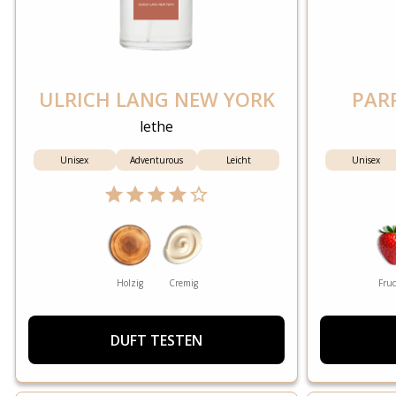
ULRICH LANG NEW YORK
PAR
lethe
Unisex
Adventurous
Leicht
Unisex
Holzig
Cremig
Fruc
DUFT TESTEN