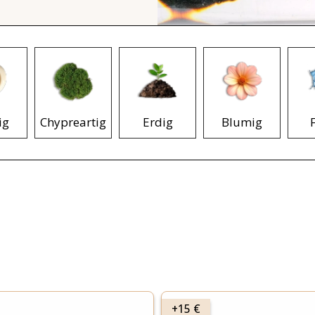
ig
Chypreartig
Erdig
Blumig
+15 €