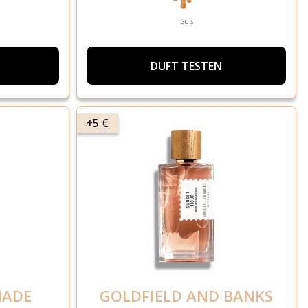
Süß
DUFT TESTEN
+5 €
MADE
GOLDFIELD AND BANKS