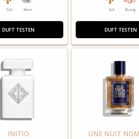
Süß
Warm
Süß
Blumig
DUFT TESTEN
DUFT TESTEN
INITIO
UNE NUIT NO