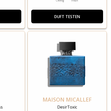
Cremig
Frisch
DUFT TESTEN
MAISON MICALLEF
ss
DesirToxic