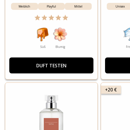
Weiblich
Playful
Mittel
Unisex
Süß
Blumig
Fri
DUFT TESTEN
+20 €