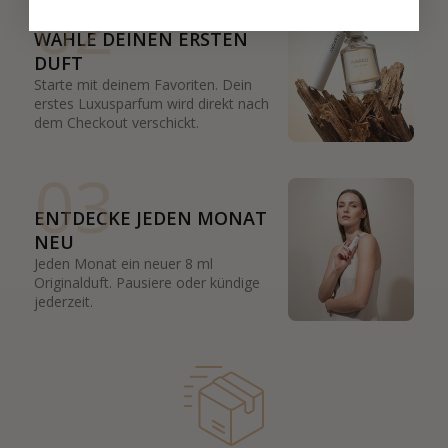
02
WÄHLE DEINEN ERSTEN
DUFT
Starte mit deinem Favoriten. Dein
erstes Luxusparfum wird direkt nach
dem Checkout verschickt.
03
ENTDECKE JEDEN MONAT
NEU
Jeden Monat ein neuer 8 ml
Originalduft. Pausiere oder kündige
jederzeit.