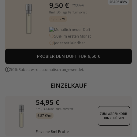
SPARE 83%
9,50 €
19,00 €
8ml,
30-Tage Parfumvorrat
1,19 €/ml
Monatlich neuer Duft
50% im ersten Monat
Jederzeit kündbar
PROBIER DEN DUFT FÜR 9,50 €
50% Rabatt wird automatisch angewendet.
EINZELKAUF
54,95 €
8ml,
30-Tage Parfumvorrat
ZUM WARENKORB 
6,87 €/ml
HINZUFÜGEN
Einzelne 8ml Probe