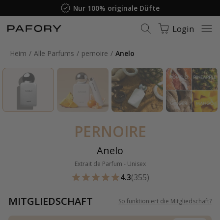
Nur 100% originale Düfte
Login
Heim
Alle Parfums
pernoire
Anelo
PERNOIRE
Anelo
Extrait de Parfum - Unisex
4.3
(355)
MITGLIEDSCHAFT
So funktioniert die Mitgliedschaft
?