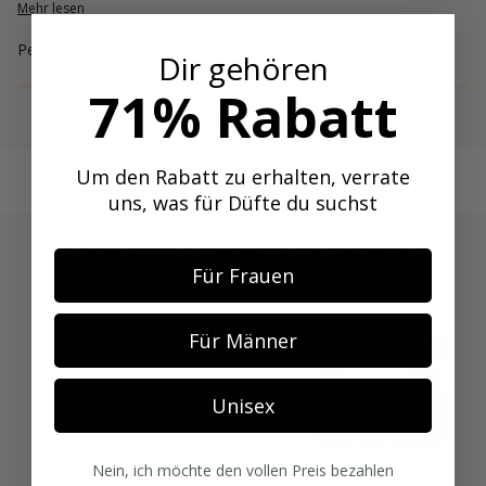
Mehr lesen
Peter
Dir gehören
71% Rabatt
Mehr anzeigen
Um den Rabatt zu erhalten, verrate
uns, was für Düfte du suchst
3 SCHRITTE ZUR MITGLIEDSCHAFT
Für Frauen
01
FINDE, WAS DIR GEFÄLLT
Für Männer
Durchstöbere 600+ Nischendüfte und
leg deine Favoriten direkt in deine Box.
Unisex
Nein, ich möchte den vollen Preis bezahlen