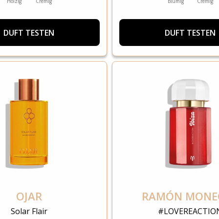
Holzig
Cremig
Blumig
Cremig
DUFT TESTEN
DUFT TESTEN
OJAR
RAMÓN MONE
Solar Flair
#LOVEREACTIO