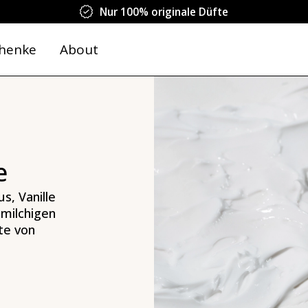
Nur 100% originale Düfte
henke
About
e
, Vanille
-milchigen
te von