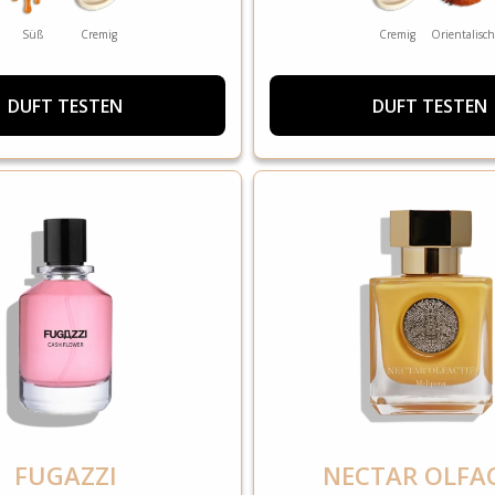
Süß
Cremig
Cremig
Orientalisch
DUFT TESTEN
DUFT TESTEN
FUGAZZI
NECTAR OLFAC