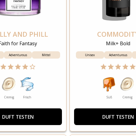
LLY AND PHILL
COMMODIT
Faith for Fantasy
Milk+ Bold
Adventurous
Mittel
Unisex
Adventurous
Cremig
Frisch
Süß
Cremig
DUFT TESTEN
DUFT TESTEN