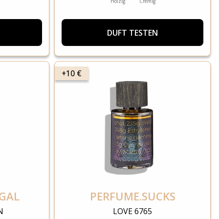
Holzig
Cremig
DUFT TESTEN
+10 €
GAL
PERFUME.SUCKS
N
LOVE 6765