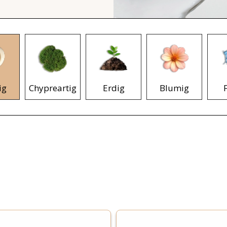
ig
Chypreartig
Erdig
Blumig