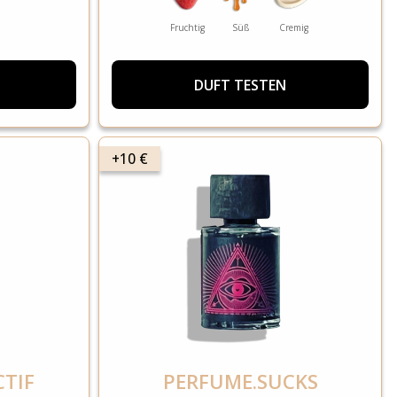
Fruchtig
Süß
Cremig
DUFT TESTEN
+10 €
TIF
PERFUME.SUCKS