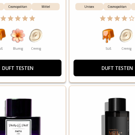
Cosmopolitan
Mittel
Unisex
Cosmopolitan
üß
Blumig
Cremig
Süß
Cremig
DUFT TESTEN
DUFT TESTEN