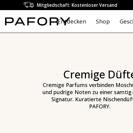
Cremige Parfums - Pudrig & Soft | PAFORY
Mitgliedschaft: Kostenloser Versand
Entdecken
Shop
Gesc
Cremige Düft
Cremige Parfums verbinden Moschus
und pudrige Noten zu einer samtig
Signatur. Kuratierte Nischendüf
PAFORY.