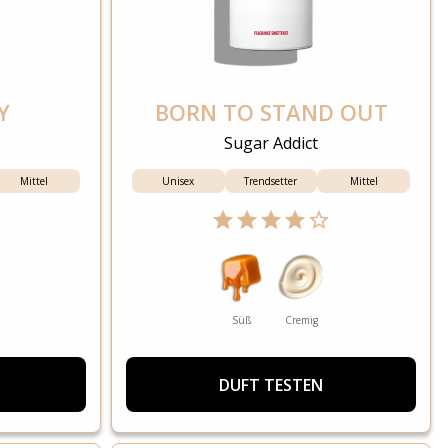
Y
BORN TO STAND OUT
Sugar Addict
Mittel
Unisex
Trendsetter
Mittel
Süß
Cremig
DUFT TESTEN