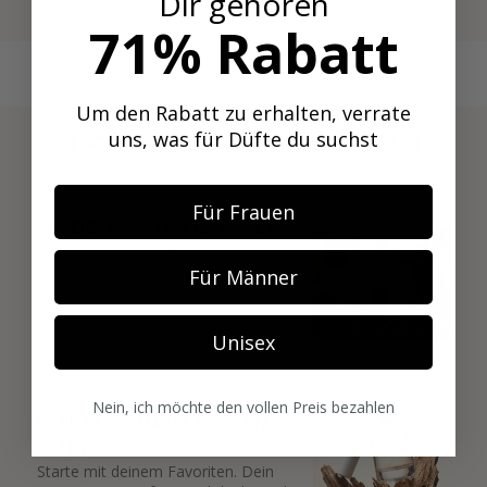
Dir gehören
Mehr anzeigen
71% Rabatt
Um den Rabatt zu erhalten, verrate
uns, was für Düfte du suchst
3 SCHRITTE ZUR MITGLIEDSCHAFT
01
Für Frauen
FINDE, WAS DIR GEFÄLLT
Durchstöbere 600+ Nischendüfte und
leg deine Favoriten direkt in deine Box.
Für Männer
Unisex
02
Nein, ich möchte den vollen Preis bezahlen
WÄHLE DEINEN ERSTEN
DUFT
Starte mit deinem Favoriten. Dein