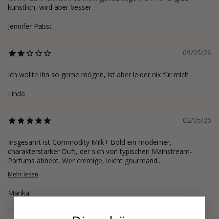
künstlich, wird aber besser.
Jennifer Pabst
09/05/26
Ich wollte ihn so gerne mögen, ist aber leider nix für mich
Linda
02/05/26
Insgesamt ist Commodity Milk+ Bold ein moderner,
charakterstarker Duft, der sich von typischen Mainstream-
Parfums abhebt. Wer cremige, leicht gourmand...
Mehr lesen
Marika