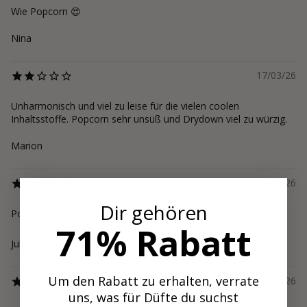
Wie Popcorn 😍
Nina
17/03/26
Unharmonisch und viel zu leise für die vielen coolen
Inhaltsstoffe. Popcorn sehr unsüß und Drydown viel zu würzig.
Marion
16/03/26
Dir gehören
Popcorn pur ❤️
71% Rabatt
Julija
Um den Rabatt zu erhalten, verrate
16/03/26
uns, was für Düfte du suchst