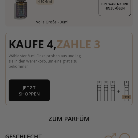
4,80 €/ml
ZUM WARENKORB 
HINZUFÜGEN
Volle Größe - 30ml
KAUFE 4,
ZAHLE 3
Wähle vier 8-ml-Einzelproben aus und leg
sie in den Warenkorb, um eine gratis zu
bekommen.
JETZT
SHOPPEN
ZUM PARFÜM
GESCHLECHT