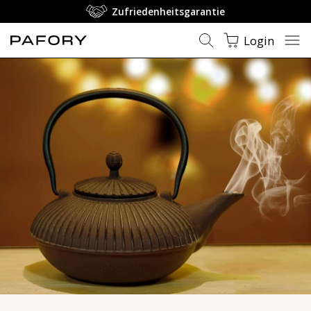
Orientalische Parfums - Amber & Gewürz | PAFORY
Zufriedenheitsgarantie
Login