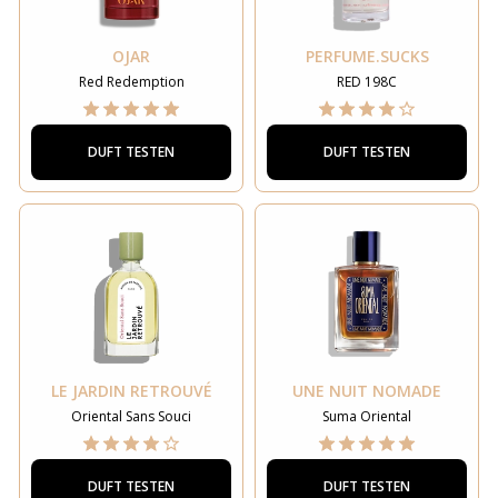
OJAR
PERFUME.SUCKS
Red Redemption
RED 198C
DUFT TESTEN
DUFT TESTEN
LE JARDIN RETROUVÉ
UNE NUIT NOMADE
Oriental Sans Souci
Suma Oriental
DUFT TESTEN
DUFT TESTEN