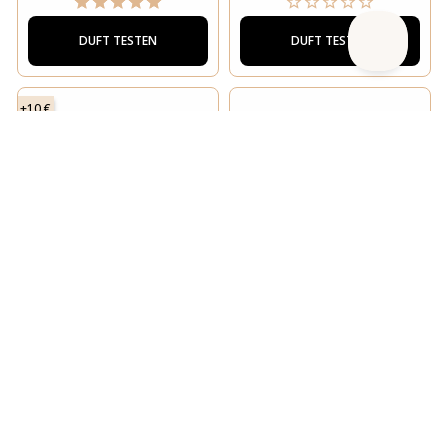
DUFT TESTEN
DUFT TESTEN
+10 €
THOO
ESSENTIAL PARFUMS
NEVERENDING
DIVINE VANILLE
DUFT TESTEN
DUFT TESTEN