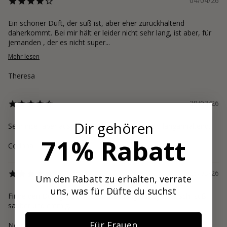
04/04/26
Ein schöner Duft, der süß ist, aber eher zurückhaltend
daherkommt. Bei mir hält er leider nicht sehr lang, ist aber, für
jemanden , der es nicht super...
Mehr lesen
Theresa
29/03/26
Dir gehören
Sehr nice, aber aus meiner Sicht leider nicht so langanhaltend.
71% Rabatt
Corinna
25/03/26
Um den Rabatt zu erhalten, verrate
uns, was für Düfte du suchst
Finde den Duft ganz toll. Eine Mischung aus synthetisch, süß,
sauber und cremig.
Für Frauen
Noa