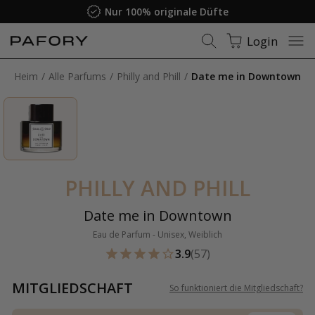
Nur 100% originale Düfte
Login
Heim
Alle Parfums
Philly and Phill
Date me in Downtown
PHILLY AND PHILL
Date me in Downtown
Eau de Parfum - Unisex, Weiblich
3.9
(57)
MITGLIEDSCHAFT
So funktioniert die Mitgliedschaft
?