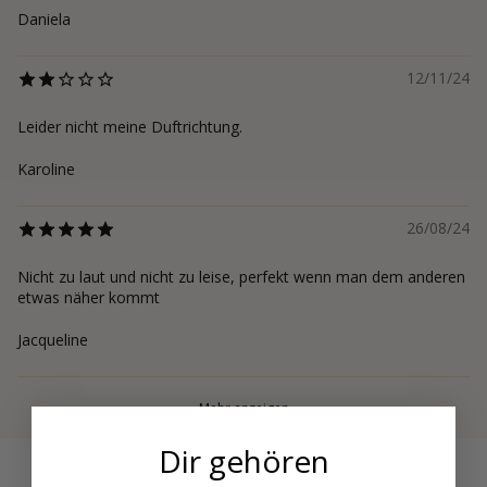
Daniela
12/11/24
Leider nicht meine Duftrichtung.
Karoline
26/08/24
Nicht zu laut und nicht zu leise, perfekt wenn man dem anderen
etwas näher kommt
Jacqueline
Mehr anzeigen
Dir gehören