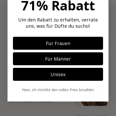
71% Rabatt
3 SCHRITTE ZUR MITGLIEDSCHAFT
Um den Rabatt zu erhalten, verrate
01
uns, was für Düfte du suchst
FINDE, WAS DIR GEFÄLLT
Durchstöbere 600+ Nischendüfte und
Für Frauen
leg deine Favoriten direkt in deine Box.
Für Männer
02
Unisex
WÄHLE DEINEN ERSTEN
DUFT
Nein, ich möchte den vollen Preis bezahlen
Starte mit deinem Favoriten. Dein
erstes Luxusparfum wird direkt nach
dem Checkout verschickt.