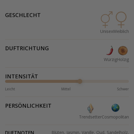
GESCHLECHT
Unisex
Weiblich
DUFTRICHTUNG
Würzig
Holzig
INTENSITÄT
Leicht
Mittel
Schwer
PERSÖNLICHKEIT
Trendsetter
Cosmopolitan
DUFTNOTEN
Blüten, Jasmin, Vanille, Oud, Sandelholz,