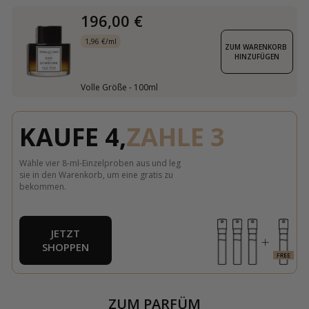
196,00 €
1,96 €/ml
ZUM WARENKORB 
HINZUFÜGEN
Volle Größe - 100ml
KAUFE 4,
ZAHLE 3
Wähle vier 8-ml-Einzelproben aus und leg
sie in den Warenkorb, um eine gratis zu
bekommen.
JETZT
SHOPPEN
ZUM PARFÜM