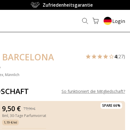
Zufriedenheitsgarantie
Login
 BARCELONA
4
(27)
o
ex, Männlich
DSCHAFT
So funktioniert die Mitgliedschaft
?
SPARE 66%
9,50 €
19,00 €
8ml,
30-Tage Parfumvorrat
1,19 €/ml