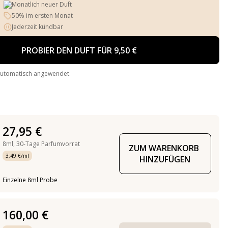
Monatlich neuer Duft
50% im ersten Monat
Jederzeit kündbar
PROBIER DEN DUFT FÜR 9,50 €
automatisch angewendet.
27,95 €
8ml,
30-Tage Parfumvorrat
ZUM WARENKORB 
3,49 €/ml
HINZUFÜGEN
Einzelne 8ml Probe
160,00 €