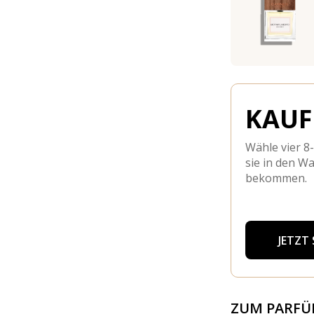
KAUFE
Wähle vier 8
sie in den W
bekommen.
JETZT
ZUM PARF