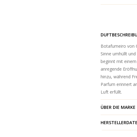
DUFTBESCHREIB
Botafumeiro von Ca
Sinne umhüllt und 
beginnt mit eine
anregende Eröffnun
hinzu, während Fre
Parfum erinnert a
Luft erfüllt.
ÜBER DIE MARKE
HERSTELLERDAT