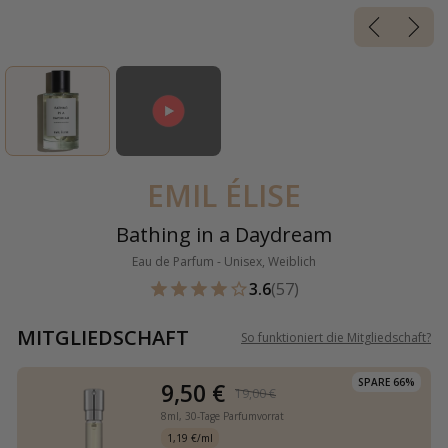
EMIL ÉLISE
Bathing in a Daydream
Eau de Parfum - Unisex, Weiblich
3.6
(57)
MITGLIEDSCHAFT
So funktioniert die Mitgliedschaft
?
SPARE 66%
9,50 €
19,00 €
8ml,
30-Tage Parfumvorrat
1,19 €/ml