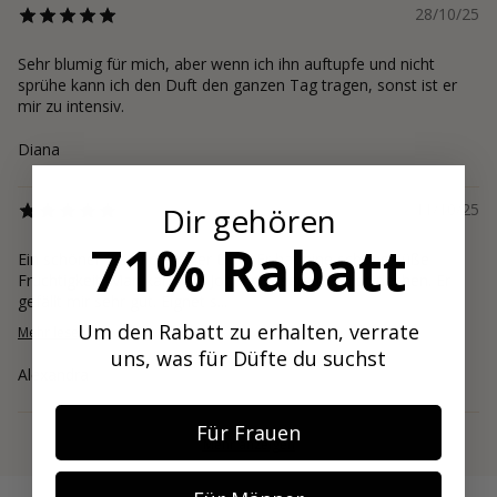
28/10/25
Sehr blumig für mich, aber wenn ich ihn auftupfe und nicht
sprühe kann ich den Duft den ganzen Tag tragen, sonst ist er
mir zu intensiv.
Diana
11/10/25
Dir gehören
71% Rabatt
Ein schöner frisch cremiger Duft. Er hat eine schöne süße
Fruchtigkeit. Man kann die Johannisbeere deutlich riechen. Er
gefällt mir sehr gut. Eignet s...
Um den Rabatt zu erhalten, verrate
Mehr lesen
uns, was für Düfte du suchst
Alexandra
Für Frauen
Mehr anzeigen