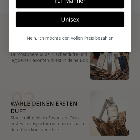
Für Männer
Unisex
3 SCHRITTE ZUR MITGLIEDSCHAFT
01
Nein, ich möchte den vollen Preis bezahlen
FINDE, WAS DIR GEFÄLLT
Durchstöbere 600+ Nischendüfte und
leg deine Favoriten direkt in deine Box.
02
WÄHLE DEINEN ERSTEN
DUFT
Starte mit deinem Favoriten. Dein
erstes Luxusparfum wird direkt nach
dem Checkout verschickt.