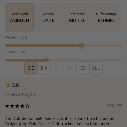
Geschlecht
Anlass
Intensität
Duftrichtung
WEIBLICH
DATE
MITTEL
BLUMIG
Weiblich
(
65
%)
Unisex
(
35
%)
DE
EN
FR
IT
ES
ALL
3.6
57
Bewertungen
15/04/26
Der Duft der so heißt wie er riecht. Er erinnert mich stark an
90ziger Joop Flair. Dieser Duft trocknet sehr schön runter.