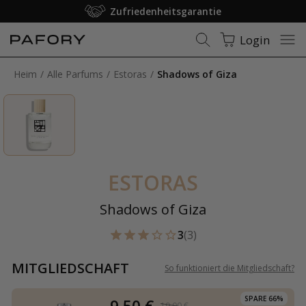
Zufriedenheitsgarantie
Login
Heim
Alle Parfums
Estoras
Shadows of Giza
ESTORAS
Shadows of Giza
3
(3)
MITGLIEDSCHAFT
So funktioniert die Mitgliedschaft
?
SPARE 66%
9,50 €
19,00 €