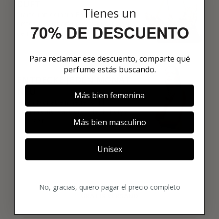
DUFT
Tienes un
Starte mit deinem Favoriten. Dein
erstes Luxusparfum wird direkt nach
70% DE DESCUENTO
dem Checkout verschickt.
03
Para reclamar ese descuento, comparte qué
perfume estás buscando.
ENTDECKE JEDEN MONAT
NEU
Más bien femenina
Jeden Monat ein neuer 8 ml
Originalduft. Pausiere oder kündige
jederzeit.
Más bien masculino
Unisex
No, gracias, quiero pagar el precio completo
GRATIS VERSAND