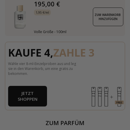
195,00 €
1,95 €/ml
ZUM WARENKORB 
HINZUFÜGEN
Volle Größe - 100ml
KAUFE 4,
ZAHLE 3
Wähle vier 8-ml-Einzelproben aus und leg
sie in den Warenkorb, um eine gratis zu
bekommen.
JETZT
SHOPPEN
ZUM PARFÜM