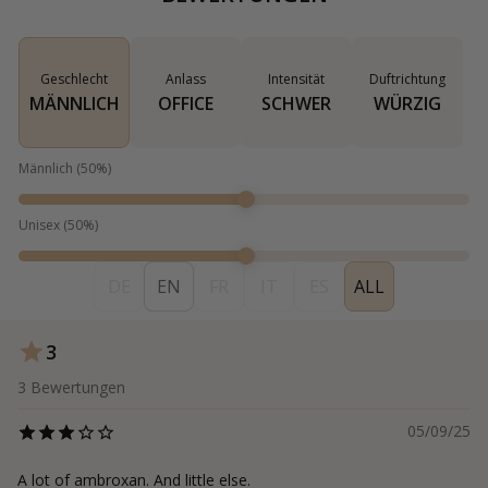
Geschlecht
Anlass
Intensität
Duftrichtung
MÄNNLICH
OFFICE
SCHWER
WÜRZIG
Männlich
(
50
%)
Unisex
(
50
%)
DE
EN
FR
IT
ES
ALL
3
3
Bewertungen
05/09/25
A lot of ambroxan. And little else.