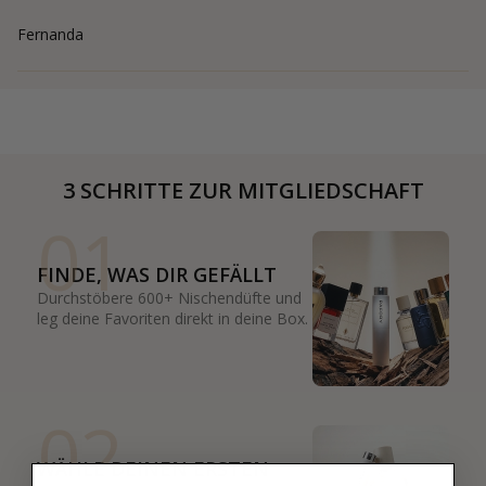
Fernanda
3 SCHRITTE ZUR MITGLIEDSCHAFT
01
FINDE, WAS DIR GEFÄLLT
Durchstöbere 600+ Nischendüfte und
leg deine Favoriten direkt in deine Box.
02
WÄHLE DEINEN ERSTEN