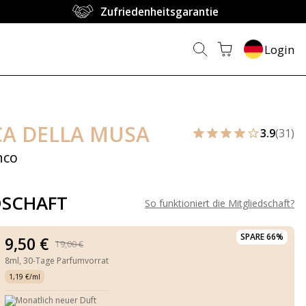
Zufriedenheitsgarantie
Login
CA DELLA MUSA
3.9
(31)
nco
DSCHAFT
So funktioniert die Mitgliedschaft
?
SPARE 66%
9,50 €
19,00 €
8ml,
30-Tage Parfumvorrat
1,19 €/ml
Monatlich neuer Duft