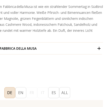
on Fabbrica della Musa ist wie ein strahlender Sommertag in Südtirol
ent und voller Harmonie. Weiße Pfirsich- und Birnennuancen fließen
ter Magnolie, grünen Feigenblättern und sinnlichem indischen
 aus Cashmere Wood, indonesischem Patchouli, Sandelholz und
 rundet mit warmer Holztiefe ab. Ein Duft, der inneres Licht
FABBRICA DELLA MUSA
DE
EN
FR
IT
ES
ALL