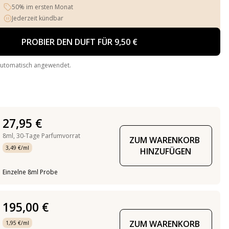
50% im ersten Monat
Jederzeit kündbar
PROBIER DEN DUFT FÜR 9,50 €
automatisch angewendet.
27,95 €
8ml,
30-Tage Parfumvorrat
ZUM WARENKORB 
3,49 €/ml
HINZUFÜGEN
Einzelne 8ml Probe
195,00 €
ZUM WARENKORB 
1,95 €/ml