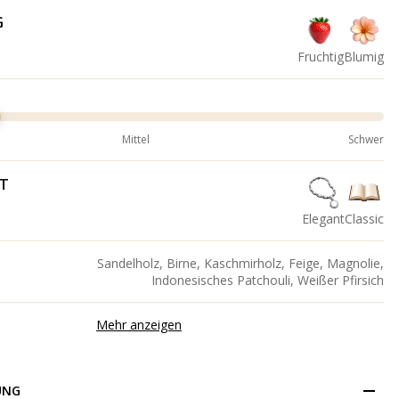
G
Fruchtig
Blumig
Mittel
Schwer
IT
Elegant
Classic
Sandelholz, Birne, Kaschmirholz, Feige, Magnolie,
Indonesisches Patchouli, Weißer Pfirsich
Mehr anzeigen
UNG