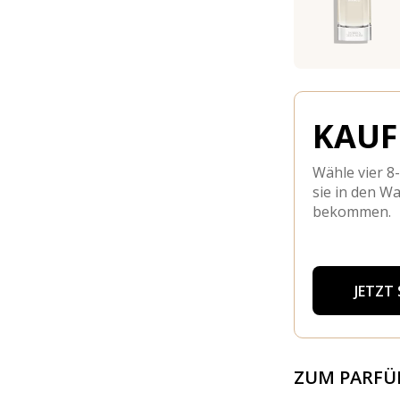
KAUFE
Wähle vier 8
sie in den W
bekommen.
JETZT
ZUM PARF