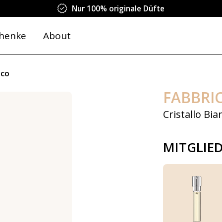
Nur 100% originale Düfte
henke
About
nco
FABBRI
Cristallo Bia
MITGLIE