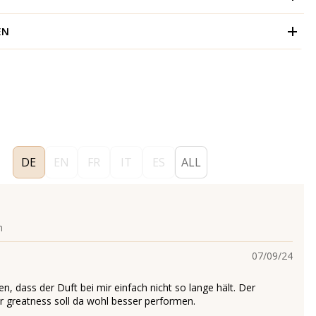
EN
DE
EN
FR
IT
ES
ALL
n
07/09/24
n, dass der Duft bei mir einfach nicht so lange hält. Der
 greatness soll da wohl besser performen.