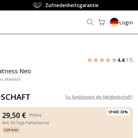
Zufriedenheitsgarantie
Login
4.4
(17)
atness Neo
ex, Männlich
DSCHAFT
So funktioniert die Mitgliedschaft
?
SPARE 38%
29,50 €
39,00 €
8ml,
30-Tage Parfumvorrat
3,69 €/ml