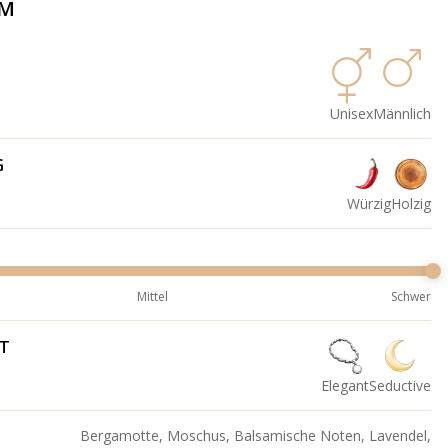
ÜM
Unisex
Männlich
G
Würzig
Holzig
Mittel
Schwer
IT
Elegant
Seductive
Bergamotte, Moschus, Balsamische Noten, Lavendel,