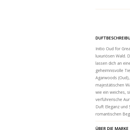
DUFTBESCHREIB
Initio Oud for Gre
luxuriösen Wald. 
lassen dich an ei
geheimnisvolle Tie
Agarwoods (Oud),
majestätischen Wa
wie ein weiches, s
verführerische Aur
Duft Eleganz und 
romantischen Beg
ÜBER DIE MARKE