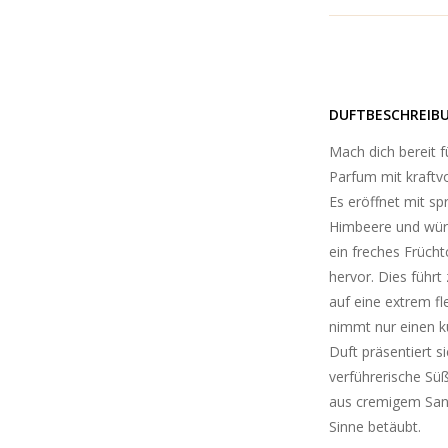
DUFTBESCHREIB
Mach dich bereit f
Parfum mit kraftvol
Es eröffnet mit s
Himbeere und würzi
ein freches Frücht
hervor. Dies führ
auf eine extrem fl
nimmt nur einen ku
Duft präsentiert si
verführerische Sü
aus cremigem Sand
Sinne betäubt.