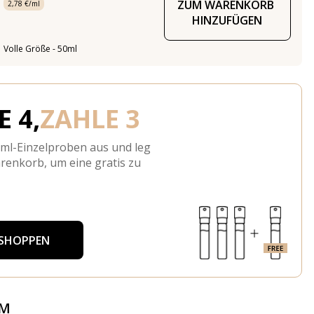
ZUM WARENKORB 
2,78 €/ml
HINZUFÜGEN
Volle Größe - 50ml
 4,
ZAHLE 3
-ml-Einzelproben aus und leg
arenkorb, um eine gratis zu
 SHOPPEN
ÜM