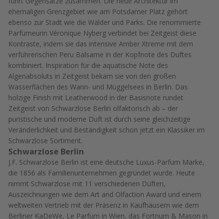
führt Gegensätze zusammen. Die neue Architektur im
ehemaligen Grenzgebiet wie am Potsdamer Platz gehört
ebenso zur Stadt wie die Wälder und Parks. Die renommierte
Parfümeurin Véronique Nyberg verbindet bei Zeitgeist diese
Kontraste, indem sie das intensive Amber Xtreme mit dem
verführerischen Peru Balsame in der Kopfnote des Duftes
kombiniert. Inspiration für die aquatische Note des
Algenabsoluts in Zeitgeist bekam sie von den großen
Wasserflächen des Wann- und Müggelsees in Berlin. Das
holzige Finish mit Leatherwood in der Basisnote rundet
Zeitgeist von Schwarzlose Berlin olfaktorisch ab – der
puristische und moderne Duft ist durch seine gleichzeitige
Veränderlichkeit und Beständigkeit schon jetzt ein Klassiker im
Schwarzlose Sortiment.
Schwarzlose Berlin
J.F. Schwarzlose Berlin ist eine deutsche Luxus-Parfum Marke,
die 1856 als Familienunternehmen gegründet wurde. Heute
nimmt Schwarzlose mit 11 verschiedenen Düften,
Auszeichnungen wie dem Art and Olfaction Award und einem
weltweiten Vertrieb mit der Präsenz in Kaufhäusern wie dem
Berliner KaDeWe, Le Parfum in Wien, das Fortnum & Mason in