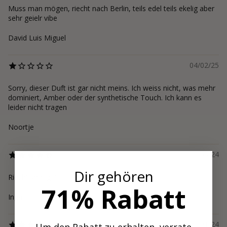
Muss man mögen, riecht nach Berlin, teils edel teils ekelig aber
sehr geielr vibe
David Luis Miguel
04/02/25
Sorry, dieser Duft ist gar nicht meins. Ich weiss nicht, was mehr
dominiert, Amber oder der synthetische Touch. Ich kann es
leider nicht tragen
Noortje
03/05/24
Dir gehören
Riecht sehr gut
71% Rabatt
Inga
27/01/24