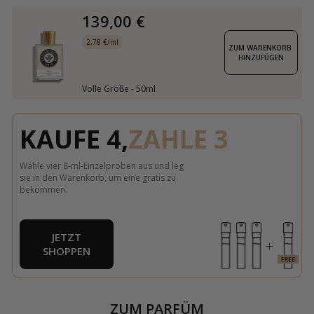
139,00 €
2,78 €/ml
ZUM WARENKORB 
HINZUFÜGEN
Volle Größe - 50ml
KAUFE 4,
ZAHLE 3
Wähle vier 8-ml-Einzelproben aus und leg
sie in den Warenkorb, um eine gratis zu
bekommen.
JETZT
SHOPPEN
ZUM PARFÜM