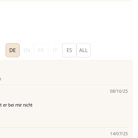
DE
EN
FR
IT
ES
ALL
n
08/10/25
lt er bei mir nicht
14/07/25