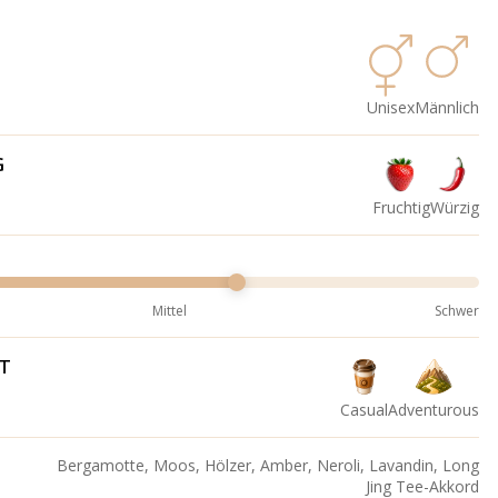
Unisex
Männlich
G
Fruchtig
Würzig
Mittel
Schwer
IT
Casual
Adventurous
Bergamotte, Moos, Hölzer, Amber, Neroli, Lavandin, Long
Jing Tee-Akkord