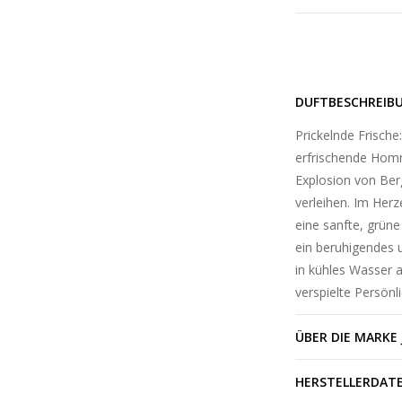
DUFTBESCHREIB
Prickelnde Frische
erfrischende Homm
Explosion von Berg
verleihen. Im Herz
eine sanfte, grüne
ein beruhigendes u
in kühles Wasser 
verspielte Persönli
ÜBER DIE MARKE
HERSTELLERDAT