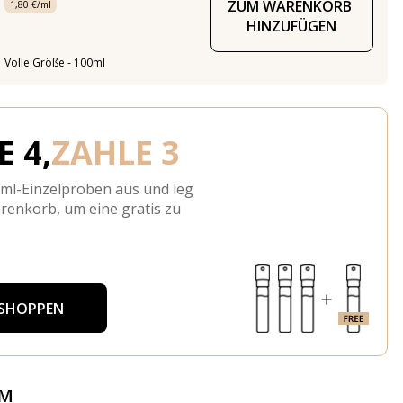
ZUM WARENKORB 
1,80 €/ml
HINZUFÜGEN
Volle Größe - 100ml
 4,
ZAHLE 3
-ml-Einzelproben aus und leg
arenkorb, um eine gratis zu
 SHOPPEN
ÜM