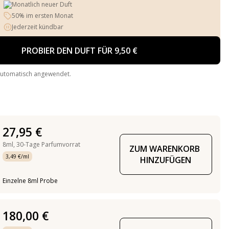
Monatlich neuer Duft
50% im ersten Monat
Jederzeit kündbar
PROBIER DEN DUFT FÜR 9,50 €
automatisch angewendet.
27,95 €
8ml,
30-Tage Parfumvorrat
ZUM WARENKORB 
3,49 €/ml
HINZUFÜGEN
Einzelne 8ml Probe
180,00 €