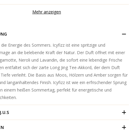
Mehr anzeigen
UNG
: die Energie des Sommers. Icyfizz ist eine spritzige und
age an die belebende Kraft der Natur. Der Duft öffnet mit einer
amotte, Neroli und Lavandin, die sofort eine lebendige Frische
en entfaltet sich der zarte Long Jing Tee-Akkord, der dem Duft
 Tiefe verleiht. Die Basis aus Moos, Hölzern und Amber sorgen für
nd langanhaltendes Finish. Icyfizz ist wie ein erfrischender Sprung
an einem heißen Sommertag, perfekt für energetische und
chkeiten.
J.U.S
EN