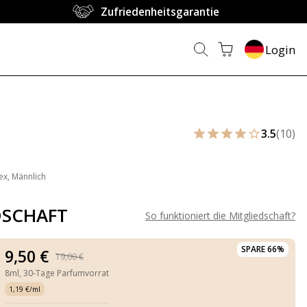
Zufriedenheitsgarantie
Login
3.5
(10)
ex, Männlich
DSCHAFT
So funktioniert die Mitgliedschaft
?
SPARE 66%
9,50 €
19,00 €
8ml,
30-Tage Parfumvorrat
1,19 €/ml