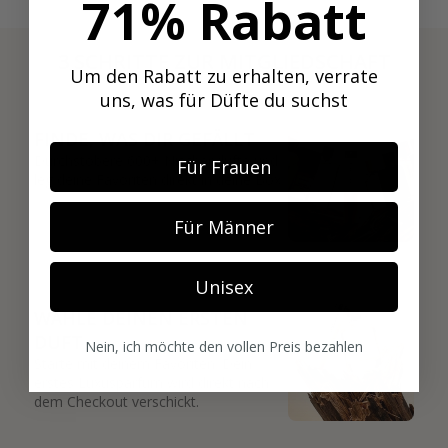
71% Rabatt
3 SCHRITTE ZUR MITGLIEDSCHAFT
Um den Rabatt zu erhalten, verrate
01
uns, was für Düfte du suchst
FINDE, WAS DIR GEFÄLLT
Durchstöbere 600+ Nischendüfte und
Für Frauen
leg deine Favoriten direkt in deine Box.
Für Männer
02
Unisex
WÄHLE DEINEN ERSTEN
DUFT
Nein, ich möchte den vollen Preis bezahlen
Starte mit deinem Favoriten. Dein
erstes Luxusparfum wird direkt nach
dem Checkout verschickt.