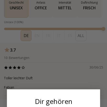
Geschlecht
Anlass
Intensität
Duftrichtung
UNISEX
OFFICE
MITTEL
FRISCH
Unisex
(
100
%)
DE
EN
FR
IT
ES
ALL
3.7
10
Bewertungen
30/06/25
Toller leichter Duft
Fabian
Dir gehören