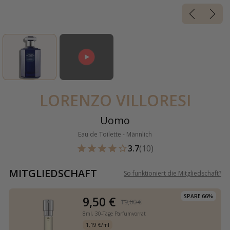
LORENZO VILLORESI
Uomo
Eau de Toilette - Männlich
3.7
(10)
MITGLIEDSCHAFT
So funktioniert die Mitgliedschaft
?
SPARE 66%
9,50 €
19,00 €
8ml,
30-Tage Parfumvorrat
1,19 €/ml