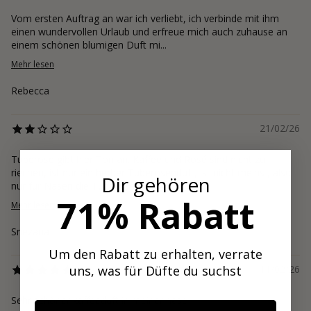
Vom ersten Auftrag an war ich verliebt, ich verbinde mit ihm
einen wundervollen Urlaub und erfreue mich auch zuhause an
einem schönen blumigen Duft mi...
Mehr lesen
Rebecca
21/02/26
Tuberose gibt hier Ton an. Kaffee und Rosé sind nicht zu
riechen, ist nur ein herber Tuberosenduft, ist nicht meins , also
Dir gehören
nur für Nasen die Tuberose ...
71% Rabatt
Mehr lesen
Snezana
Um den Rabatt zu erhalten, verrate
uns, was für Düfte du suchst
11/02/26
Sehr schöner kaffeeduft in meiner nase