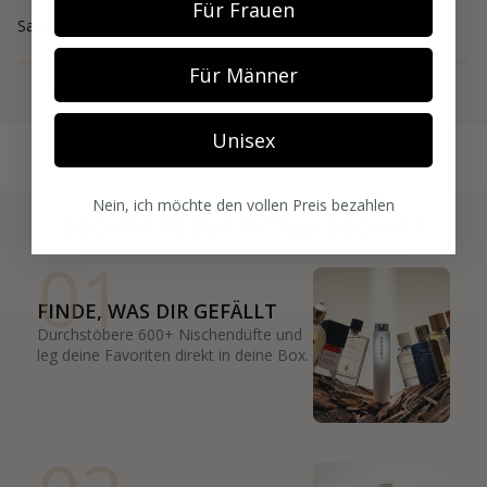
Für Frauen
Sabrina
Für Männer
Mehr anzeigen
Unisex
Nein, ich möchte den vollen Preis bezahlen
3 SCHRITTE ZUR MITGLIEDSCHAFT
01
FINDE, WAS DIR GEFÄLLT
Durchstöbere 600+ Nischendüfte und
leg deine Favoriten direkt in deine Box.