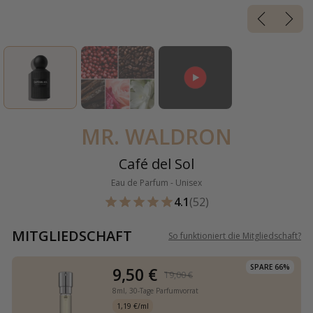
MR. WALDRON
Café del Sol
Eau de Parfum - Unisex
4.1
(52)
MITGLIEDSCHAFT
So funktioniert die Mitgliedschaft
?
SPARE 66%
9,50 €
19,00 €
8ml,
30-Tage Parfumvorrat
1,19 €/ml