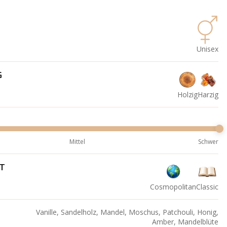
Unisex
G
Holzig
Harzig
Mittel
Schwer
IT
Cosmopolitan
Classic
Vanille, Sandelholz, Mandel, Moschus, Patchouli, Honig,
Amber, Mandelblüte