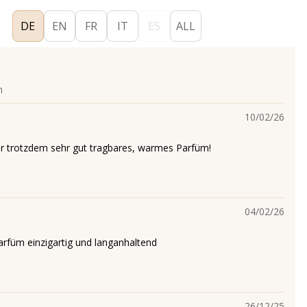
DE
EN
FR
IT
ES
ALL
n
10/02/26
r trotzdem sehr gut tragbares, warmes Parfüm!
04/02/26
rfüm einzigartig und langanhaltend
26/12/25