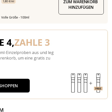
ZUM WARENKORB 
1,80 €/ml
HINZUFÜGEN
Volle Größe - 100ml
 4,
ZAHLE 3
-ml-Einzelproben aus und leg
arenkorb, um eine gratis zu
 SHOPPEN
ÜM