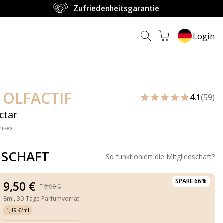
Zufriedenheitsgarantie
Login
 OLFACTIF
4.1
(59)
ctar
nisex
DSCHAFT
So funktioniert die Mitgliedschaft
?
SPARE 66%
9,50 €
19,00 €
8ml,
30-Tage Parfumvorrat
1,19 €/ml