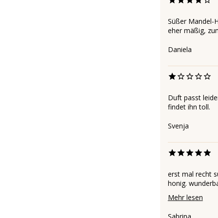
Süßer Mandel-Hon
eher mäßig, zum
Daniela
Duft passt leid
findet ihn toll.
Svenja
erst mal recht s
honig. wunderbar
Mehr lesen
Sabrina