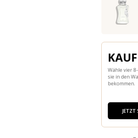
KAUFE
Wähle vier 8
sie in den W
bekommen.
JETZT