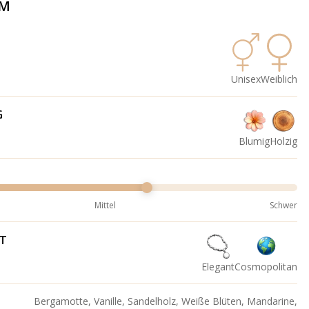
ÜM
Unisex
Weiblich
G
Blumig
Holzig
Mittel
Schwer
IT
Elegant
Cosmopolitan
Bergamotte, Vanille, Sandelholz, Weiße Blüten, Mandarine,