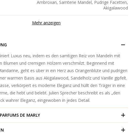
Ambroxan, Samtene Mandel, Pudrige Facetten,
Akigalawood
Mehr anzeigen
UNG
efiniert Luxus neu, indem es den samtigen Reiz von Mandeln mit
n Blumen und cremigen Hölzern verschmilzt. Beginnend mit
ndarine, geht es über in ein Herz aus Orangenblüte und pudrigen
iner warmen Basis aus Akigalawood, Sandelholz und Vanille gipfelt.
nlässe, verkörpert es moderne Eleganz und hüllt den Träger in eine
me, die hebt und belebt. Julien Sprecher beschreibt es als „den
ck wahrer Eleganz, eingewoben in jedes Detail.
PARFUMS DE MARLY
EN