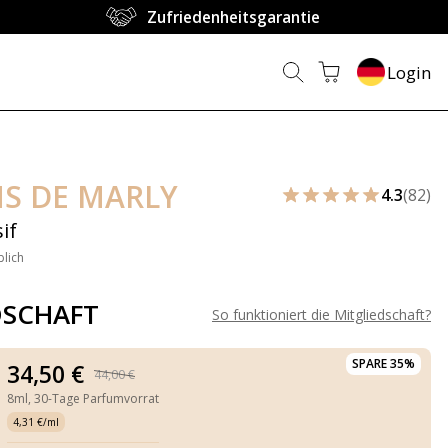
Zufriedenheitsgarantie
Login
S DE MARLY
4.3
(82)
if
blich
DSCHAFT
So funktioniert die Mitgliedschaft
?
SPARE 35%
34,50 €
44,00 €
8ml,
30-Tage Parfumvorrat
4,31 €/ml