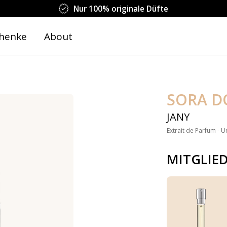
Nur 100% originale Düfte
henke
About
SORA D
JANY
Extrait de Parfum - U
MITGLIE