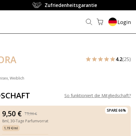
Zufriedenheitsgarantie
Login
ORA
4.2
(25)
nisex, Weiblich
DSCHAFT
So funktioniert die Mitgliedschaft
?
SPARE 66%
9,50 €
19,00 €
8ml,
30-Tage Parfumvorrat
1,19 €/ml