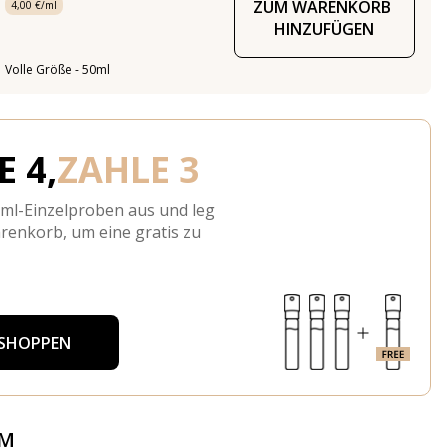
ZUM WARENKORB 
4,00 €/ml
HINZUFÜGEN
Volle Größe - 50ml
 4,
ZAHLE 3
-ml-Einzelproben aus und leg
arenkorb, um eine gratis zu
 SHOPPEN
ÜM