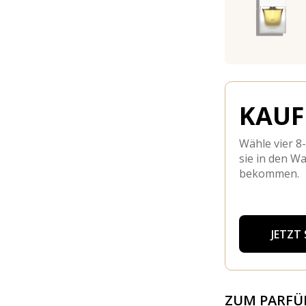
KAUFE
Wähle vier 8
sie in den W
bekommen.
JETZT
ZUM PARF