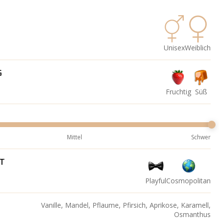
Unisex
Weiblich
G
Fruchtig
Süß
Mittel
Schwer
IT
Playful
Cosmopolitan
Vanille, Mandel, Pflaume, Pfirsich, Aprikose, Karamell,
Osmanthus