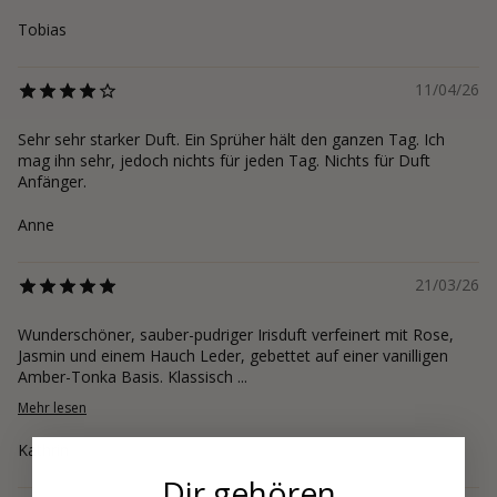
Tobias
11/04/26
Sehr sehr starker Duft. Ein Sprüher hält den ganzen Tag. Ich
mag ihn sehr, jedoch nichts für jeden Tag. Nichts für Duft
Anfänger.
Anne
21/03/26
Wunderschöner, sauber-pudriger Irisduft verfeinert mit Rose,
Jasmin und einem Hauch Leder, gebettet auf einer vanilligen
Amber-Tonka Basis. Klassisch ...
Mehr lesen
Kathrin
Dir gehören