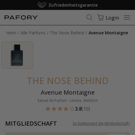
Zufriedenheitsgarantie
Login
Heim
Alle Parfums
The Nose Behind
Avenue Montaigne
THE NOSE BEHIND
Avenue Montaigne
Extrait de Parfum - Unisex, Weiblich
3.8
(10)
MITGLIEDSCHAFT
So funktioniert die Mitgliedschaft
?