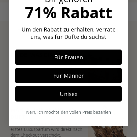
71% Rabatt
Um den Rabatt zu erhalten, verrate
3 SCHRITTE ZUR MITGLIEDSCHAFT
uns, was für Düfte du suchst
01
FINDE, WAS DIR GEFÄLLT
Für Frauen
Durchstöbere 600+ Nischendüfte und
leg deine Favoriten direkt in deine Box.
Für Männer
Unisex
02
WÄHLE DEINEN ERSTEN
Nein, ich möchte den vollen Preis bezahlen
DUFT
Starte mit deinem Favoriten. Dein
erstes Luxusparfum wird direkt nach
dem Checkout verschickt.