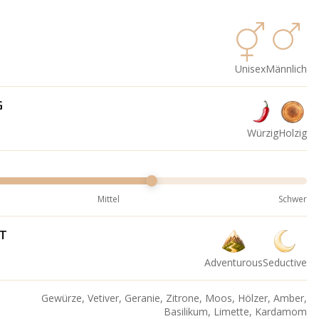
Unisex
Männlich
G
Würzig
Holzig
Mittel
Schwer
IT
Adventurous
Seductive
Gewürze, Vetiver, Geranie, Zitrone, Moos, Hölzer, Amber,
Basilikum, Limette, Kardamom