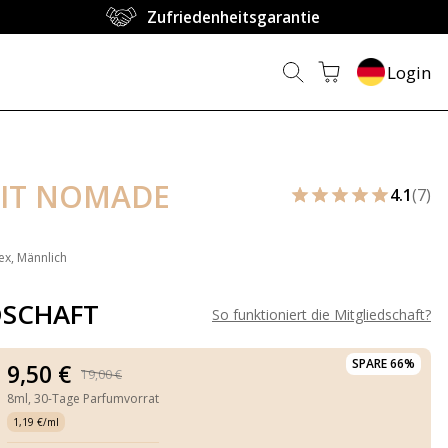
Zufriedenheitsgarantie
Login
IT NOMADE
4.1
(7)
ex, Männlich
DSCHAFT
So funktioniert die Mitgliedschaft
?
SPARE 66%
9,50 €
19,00 €
8ml,
30-Tage Parfumvorrat
1,19 €/ml