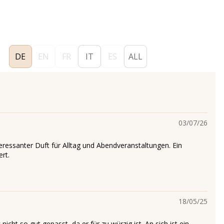
DE
EN
FR
IT
ES
ALL
03/07/26
teressanter Duft für Alltag und Abendveranstaltungen. Ein
rt.
18/05/25
 nicht so gut gepasst, da er für zu würzig ist. An sich ist ein