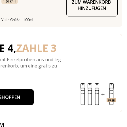
ZUM WARENKORB 
1,60 €/ml
HINZUFÜGEN
Volle Größe - 100ml
 4,
ZAHLE 3
-ml-Einzelproben aus und leg
arenkorb, um eine gratis zu
 SHOPPEN
ÜM