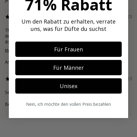
71% Rabatt
25/02/23
Um den Rabatt zu erhalten, verrate
uns, was für Düfte du suchst
The name evokes more excitement and smokey vibes than it
delivers. A fresh leaning, rather one dimensional scent that
doesn’t last long. Enough to wea...
Für Frauen
Mehr lesen
Ana
Für Männer
02/01/23
Unisex
Sehr schön. Sommerfrischer , grüner Teeduft.
Nein, ich möchte den vollen Preis bezahlen
Beate