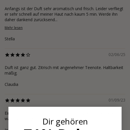
Anfangs ist der Duft sehr aromatisch und frisch. Leider verfliegt
er sehr schnell auf meiner Haut nach kaum 5 min. Werde ihn
daher dankend zurücksend...
Mehr lesen
Stella
02/06/25
Duft ist ganz gut. Zitrisch mit angenehmer Teenote. Haltbarkeit
mäßig.
Claudia
01/09/23
Ein sehr angenehmer Duft. Frisch und minzig. Die Haltbarkeit
Dir gehören
war in Ordnung.
Jessica