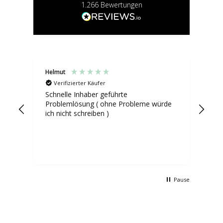
1.266
Bewertungen
Helmut
Mad
Verifizierter Käufer
V
Schnelle Inhaber geführte
Die
Problemlösung ( ohne Probleme würde
die
ich nicht schreiben )
vor
inf
das
und
ich
hab
Pause