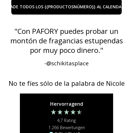
AÑADE TODOS LOS {{PRODUCTOSNÚMERO}} AL CALENDARIO
"
Con PAFORY puedes probar un
montón de fragancias estupendas
por muy poco dinero.
"
-@
schikitasplace
No te fíes sólo de la palabra de Nicole
Hervorragend
4,7
Rating
1.266
Bewertungen