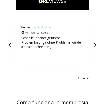
Helmut
Mad
Verifizierter Käufer
V
Schnelle Inhaber geführte
Die
Problemlösung ( ohne Probleme würde
die
ich nicht schreiben )
vor
inf
das
und
ich
hab
Pause
Cómo funciona la membresía